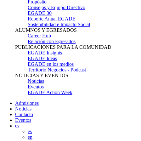
Propósito
Consejos y Equipo Directivo
EGADE 30
Reporte Anual EGADE
Sostenibilidad e Impacto Social
ALUMNOS Y EGRESADOS
Career Hub
Relación con Egresados
PUBLICACIONES PARA LA COMUNIDAD
EGADE Insights
EGADE Ideas
EGADE en los medios
Territorio Negocios - Podcast
NOTICIAS Y EVENTOS
Noticias
Eventos
EGADE Action Week
Admisiones
Noticias
Contacto
Eventos
es
es
en