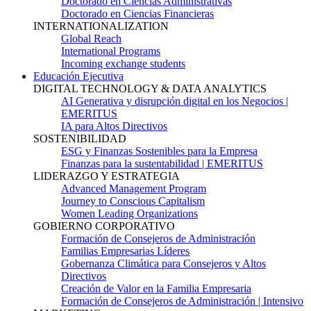
Doctorado en Ciencias Administrativas
Doctorado en Ciencias Financieras
INTERNATIONALIZATION
Global Reach
International Programs
Incoming exchange students
Educación Ejecutiva
DIGITAL TECHNOLOGY & DATA ANALYTICS
AI Generativa y disrupción digital en los Negocios |
EMERITUS
IA para Altos Directivos
SOSTENIBILIDAD
ESG y Finanzas Sostenibles para la Empresa
Finanzas para la sustentabilidad | EMERITUS
LIDERAZGO Y ESTRATEGIA
Advanced Management Program
Journey to Conscious Capitalism
Women Leading Organizations
GOBIERNO CORPORATIVO
Formación de Consejeros de Administración
Familias Empresarias Líderes
Gobernanza Climática para Consejeros y Altos
Directivos
Creación de Valor en la Familia Empresaria
Formación de Consejeros de Administración | Intensivo