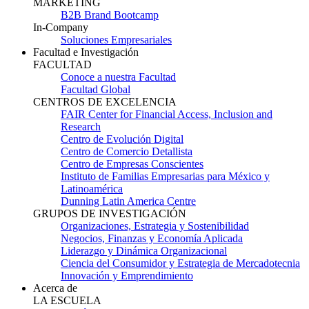
MARKETING
B2B Brand Bootcamp
In-Company
Soluciones Empresariales
Facultad e Investigación
FACULTAD
Conoce a nuestra Facultad
Facultad Global
CENTROS DE EXCELENCIA
FAIR Center for Financial Access, Inclusion and
Research
Centro de Evolución Digital
Centro de Comercio Detallista
Centro de Empresas Conscientes
Instituto de Familias Empresarias para México y
Latinoamérica
Dunning Latin America Centre
GRUPOS DE INVESTIGACIÓN
Organizaciones, Estrategia y Sostenibilidad
Negocios, Finanzas y Economía Aplicada
Liderazgo y Dinámica Organizacional
Ciencia del Consumidor y Estrategia de Mercadotecnia
Innovación y Emprendimiento
Acerca de
LA ESCUELA