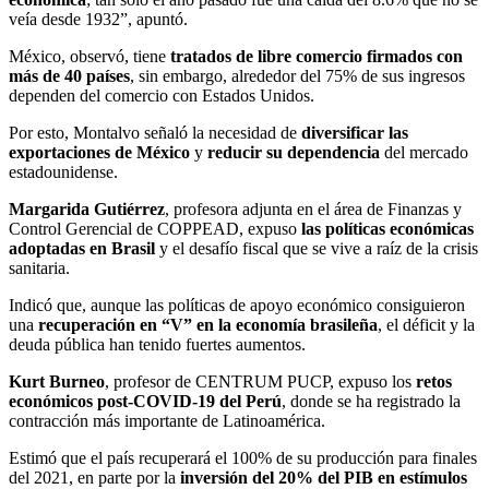
veía desde 1932”, apuntó.
México, observó, tiene
tratados de libre comercio firmados con
más de 40 países
, sin embargo, alrededor del 75% de sus ingresos
dependen del comercio con Estados Unidos.
Por esto, Montalvo señaló la necesidad de
diversificar las
exportaciones de México
y
reducir su dependencia
del mercado
estadounidense.
Margarida Gutiérrez
, profesora adjunta en el área de Finanzas y
Control Gerencial de COPPEAD, expuso
las políticas económicas
adoptadas en Brasil
y
el desafío fiscal que se vive a raíz de la crisis
sanitaria.
Indicó que, aunque las políticas de apoyo económico consiguieron
una
recuperación en “V” en la economía brasileña
, el déficit y la
deuda pública han tenido fuertes aumentos.
Kurt Burneo
, profesor de CENTRUM PUCP, expuso los
retos
económicos post-COVID-19 del Perú
, donde se ha registrado la
contracción más importante de Latinoamérica.
Estimó que el país recuperará el 100% de su producción para finales
del 2021,
en parte por la
inversión de
l 20% del PIB en estímulos