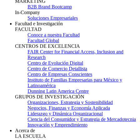
MARKETING
B2B Brand Bootcamp
In-Company
Soluciones Empresariales
Facultad e Investigación
FACULTAD
Conoce a nuestra Facultad
Facultad Global
CENTROS DE EXCELENCIA
FAIR Center for Financial Access, Inclusion and
Research
Centro de Evolución Digital
Centro de Comercio Detallista
Centro de Empresas Conscientes
Instituto de Familias Empresarias para México y
Latinoamérica
Dunning Latin America Centre
GRUPOS DE INVESTIGACIÓN
Organizaciones, Estrategia y Sostenibilidad
Negocios, Finanzas y Economía Aplicada
Liderazgo y Dinámica Organizacional
Ciencia del Consumidor y Estrategia de Mercadotecnia
Innovación y Emprendimiento
Acerca de
LA ESCUELA