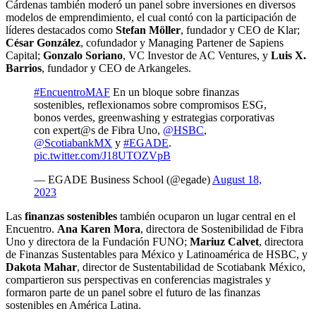
Cárdenas también moderó un panel sobre inversiones en diversos
modelos de emprendimiento, el cual contó con la participación de
líderes destacados como
Stefan Möller
, fundador y CEO de Klar;
César González
, cofundador y Managing Partener de Sapiens
Capital;
Gonzalo Soriano
, VC Investor de AC Ventures, y
Luis X.
Barrios
, fundador y CEO de Arkangeles.
#EncuentroMAF
En un bloque sobre finanzas
sostenibles, reflexionamos sobre compromisos ESG,
bonos verdes, greenwashing y estrategias corporativas
con expert@s de Fibra Uno,
@HSBC
,
@ScotiabankMX
y
#EGADE
.
pic.twitter.com/J18UTOZVpB
— EGADE Business School (@egade)
August 18,
2023
Las
finanzas sostenibles
también ocuparon un lugar central en el
Encuentro.
Ana Karen Mora
, directora de Sostenibilidad de Fibra
Uno y directora de la Fundación FUNO;
Mariuz Calvet
, directora
de Finanzas Sustentables para México y Latinoamérica de HSBC, y
Dakota Mahar
, director de Sustentabilidad de Scotiabank México,
compartieron sus perspectivas en conferencias magistrales y
formaron parte de un panel sobre el futuro de las finanzas
sostenibles en América Latina.