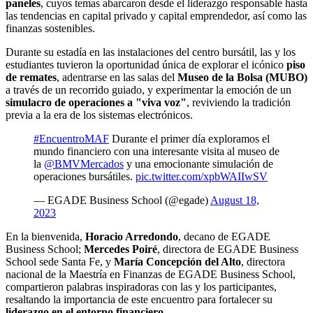
paneles
, cuyos temas abarcaron desde el liderazgo responsable hasta
las tendencias en capital privado y capital emprendedor, así como las
finanzas sostenibles.
Durante su estadía en las instalaciones del centro bursátil, las y los
estudiantes tuvieron la oportunidad única de explorar el icónico
piso
de remates
, adentrarse en las salas del
Museo de la Bolsa (MUBO)
a través de un recorrido guiado, y experimentar la emoción de un
simulacro de operaciones a "viva voz"
, reviviendo la tradición
previa a la era de los sistemas electrónicos.
#EncuentroMAF
Durante el primer día exploramos el
mundo financiero con una interesante visita al museo de
la
@BMVMercados
y una emocionante simulación de
operaciones bursátiles.
pic.twitter.com/xpbWAIIwSV
— EGADE Business School (@egade)
August 18,
2023
En la bienvenida,
Horacio Arredondo
, decano de EGADE
Business School;
Mercedes Poiré
, directora de EGADE Business
School sede Santa Fe, y
María Concepción del Alto
, directora
nacional de la Maestría en Finanzas de EGADE Business School,
compartieron palabras inspiradoras con las y los participantes,
resaltando la importancia de este encuentro para fortalecer su
liderazgo en el entorno financiero
.