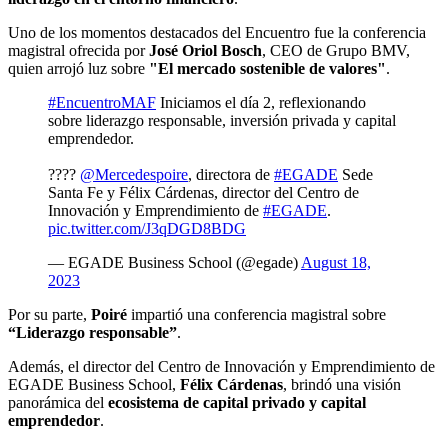
Uno de los momentos destacados del Encuentro fue la conferencia
magistral ofrecida por
José Oriol Bosch
, CEO de Grupo BMV,
quien arrojó luz sobre
"El mercado sostenible de valores"
.
#EncuentroMAF
Iniciamos el día 2, reflexionando
sobre liderazgo responsable, inversión privada y capital
emprendedor.
????
@Mercedespoire
, directora de
#EGADE
Sede
Santa Fe y Félix Cárdenas, director del Centro de
Innovación y Emprendimiento de
#EGADE
.
pic.twitter.com/J3qDGD8BDG
— EGADE Business School (@egade)
August 18,
2023
Por su parte,
Poiré
impartió una conferencia magistral sobre
“Liderazgo responsable”
.
Además, el director del Centro de Innovación y Emprendimiento de
EGADE Business School,
Félix Cárdenas
, brindó una visión
panorámica del
ecosistema de capital privado y capital
emprendedor
.