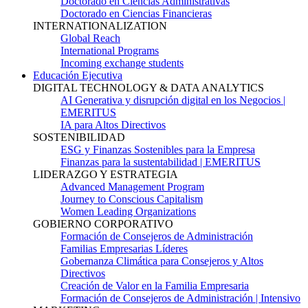
Doctorado en Ciencias Administrativas
Doctorado en Ciencias Financieras
INTERNATIONALIZATION
Global Reach
International Programs
Incoming exchange students
Educación Ejecutiva
DIGITAL TECHNOLOGY & DATA ANALYTICS
AI Generativa y disrupción digital en los Negocios |
EMERITUS
IA para Altos Directivos
SOSTENIBILIDAD
ESG y Finanzas Sostenibles para la Empresa
Finanzas para la sustentabilidad | EMERITUS
LIDERAZGO Y ESTRATEGIA
Advanced Management Program
Journey to Conscious Capitalism
Women Leading Organizations
GOBIERNO CORPORATIVO
Formación de Consejeros de Administración
Familias Empresarias Líderes
Gobernanza Climática para Consejeros y Altos
Directivos
Creación de Valor en la Familia Empresaria
Formación de Consejeros de Administración | Intensivo