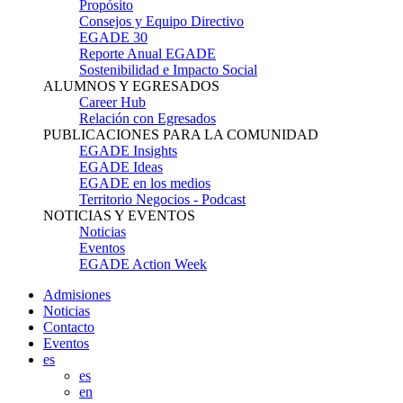
Propósito
Consejos y Equipo Directivo
EGADE 30
Reporte Anual EGADE
Sostenibilidad e Impacto Social
ALUMNOS Y EGRESADOS
Career Hub
Relación con Egresados
PUBLICACIONES PARA LA COMUNIDAD
EGADE Insights
EGADE Ideas
EGADE en los medios
Territorio Negocios - Podcast
NOTICIAS Y EVENTOS
Noticias
Eventos
EGADE Action Week
Admisiones
Noticias
Contacto
Eventos
es
es
en