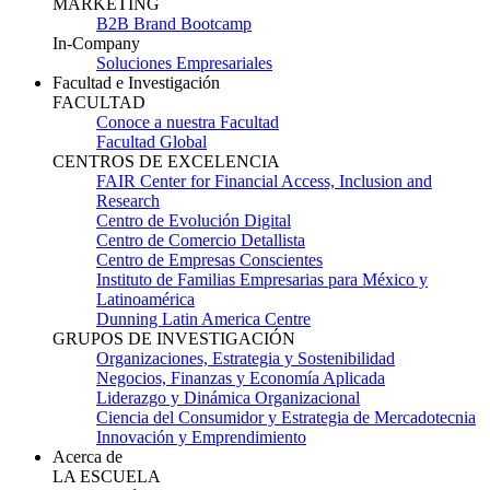
MARKETING
B2B Brand Bootcamp
In-Company
Soluciones Empresariales
Facultad e Investigación
FACULTAD
Conoce a nuestra Facultad
Facultad Global
CENTROS DE EXCELENCIA
FAIR Center for Financial Access, Inclusion and
Research
Centro de Evolución Digital
Centro de Comercio Detallista
Centro de Empresas Conscientes
Instituto de Familias Empresarias para México y
Latinoamérica
Dunning Latin America Centre
GRUPOS DE INVESTIGACIÓN
Organizaciones, Estrategia y Sostenibilidad
Negocios, Finanzas y Economía Aplicada
Liderazgo y Dinámica Organizacional
Ciencia del Consumidor y Estrategia de Mercadotecnia
Innovación y Emprendimiento
Acerca de
LA ESCUELA