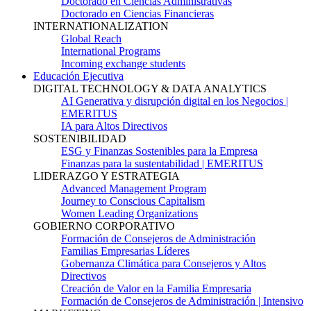
Doctorado en Ciencias Administrativas
Doctorado en Ciencias Financieras
INTERNATIONALIZATION
Global Reach
International Programs
Incoming exchange students
Educación Ejecutiva
DIGITAL TECHNOLOGY & DATA ANALYTICS
AI Generativa y disrupción digital en los Negocios |
EMERITUS
IA para Altos Directivos
SOSTENIBILIDAD
ESG y Finanzas Sostenibles para la Empresa
Finanzas para la sustentabilidad | EMERITUS
LIDERAZGO Y ESTRATEGIA
Advanced Management Program
Journey to Conscious Capitalism
Women Leading Organizations
GOBIERNO CORPORATIVO
Formación de Consejeros de Administración
Familias Empresarias Líderes
Gobernanza Climática para Consejeros y Altos
Directivos
Creación de Valor en la Familia Empresaria
Formación de Consejeros de Administración | Intensivo