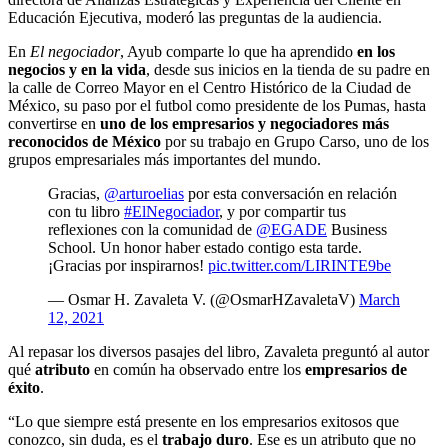
Educación Ejecutiva, moderó las preguntas de la audiencia.
En
El negociador
, Ayub comparte lo que ha aprendido
en los
negocios y en la vida
, desde sus inicios en la tienda de su padre en
la calle de Correo Mayor en el Centro Histórico de la Ciudad de
México, su paso por el futbol como presidente de los Pumas, hasta
convertirse en
uno de los empresarios y negociadores más
reconocidos de México
por su trabajo en Grupo Carso, uno de los
grupos empresariales más importantes del mundo.
Gracias,
@arturoelias
por esta conversación en relación
con tu libro
#ElNegociador
, y por compartir tus
reflexiones con la comunidad de
@EGADE
Business
School. Un honor haber estado contigo esta tarde.
¡Gracias por inspirarnos!
pic.twitter.com/LIRINTE9be
— Osmar H. Zavaleta V. (@OsmarHZavaletaV)
March
12, 2021
Al repasar los diversos pasajes del libro, Zavaleta preguntó al autor
qué
atributo
en común ha observado entre los
empresarios de
éxito
.
“Lo que siempre está presente en los empresarios exitosos que
conozco, sin duda, es el
trabajo duro
. Ese es un atributo que no