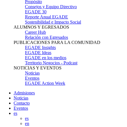
Propósito
Consejos y Equipo Directivo
EGADE 30
Reporte Anual EGADE
Sostenibilidad e Impacto Social
ALUMNOS Y EGRESADOS
Career Hub
Relación con Egresados
PUBLICACIONES PARA LA COMUNIDAD
EGADE Insights
EGADE Ideas
EGADE en los medios
Territorio Negocios - Podcast
NOTICIAS Y EVENTOS
Noticias
Eventos
EGADE Action Week
Admisiones
Noticias
Contacto
Eventos
es
es
en