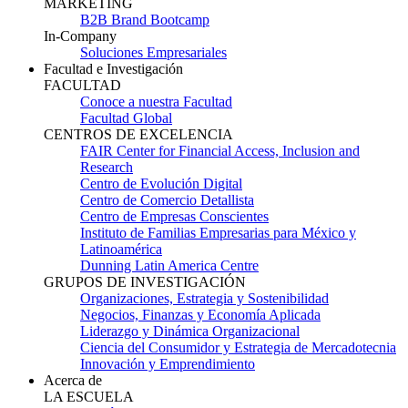
MARKETING
B2B Brand Bootcamp
In-Company
Soluciones Empresariales
Facultad e Investigación
FACULTAD
Conoce a nuestra Facultad
Facultad Global
CENTROS DE EXCELENCIA
FAIR Center for Financial Access, Inclusion and
Research
Centro de Evolución Digital
Centro de Comercio Detallista
Centro de Empresas Conscientes
Instituto de Familias Empresarias para México y
Latinoamérica
Dunning Latin America Centre
GRUPOS DE INVESTIGACIÓN
Organizaciones, Estrategia y Sostenibilidad
Negocios, Finanzas y Economía Aplicada
Liderazgo y Dinámica Organizacional
Ciencia del Consumidor y Estrategia de Mercadotecnia
Innovación y Emprendimiento
Acerca de
LA ESCUELA