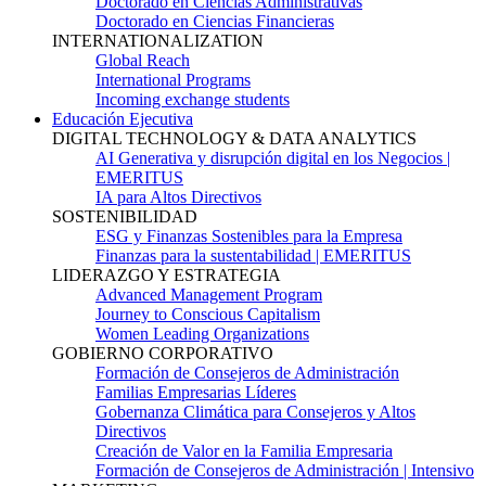
Doctorado en Ciencias Administrativas
Doctorado en Ciencias Financieras
INTERNATIONALIZATION
Global Reach
International Programs
Incoming exchange students
Educación Ejecutiva
DIGITAL TECHNOLOGY & DATA ANALYTICS
AI Generativa y disrupción digital en los Negocios |
EMERITUS
IA para Altos Directivos
SOSTENIBILIDAD
ESG y Finanzas Sostenibles para la Empresa
Finanzas para la sustentabilidad | EMERITUS
LIDERAZGO Y ESTRATEGIA
Advanced Management Program
Journey to Conscious Capitalism
Women Leading Organizations
GOBIERNO CORPORATIVO
Formación de Consejeros de Administración
Familias Empresarias Líderes
Gobernanza Climática para Consejeros y Altos
Directivos
Creación de Valor en la Familia Empresaria
Formación de Consejeros de Administración | Intensivo