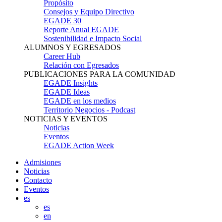
Propósito
Consejos y Equipo Directivo
EGADE 30
Reporte Anual EGADE
Sostenibilidad e Impacto Social
ALUMNOS Y EGRESADOS
Career Hub
Relación con Egresados
PUBLICACIONES PARA LA COMUNIDAD
EGADE Insights
EGADE Ideas
EGADE en los medios
Territorio Negocios - Podcast
NOTICIAS Y EVENTOS
Noticias
Eventos
EGADE Action Week
Admisiones
Noticias
Contacto
Eventos
es
es
en