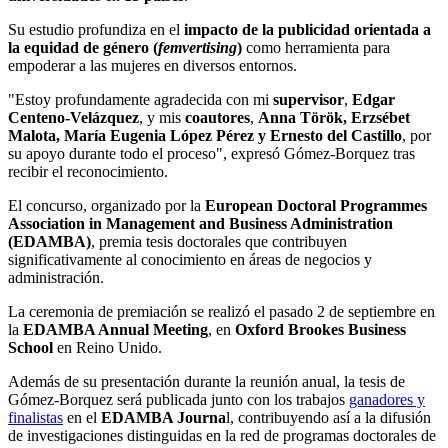
Su estudio profundiza en el
impacto de la publicidad orientada a
la equidad de género (
femvertising
)
como herramienta para
empoderar a las mujeres en diversos entornos.
"Estoy profundamente agradecida con mi
supervisor
,
Edgar
Centeno-Velázquez
, y mis
coautores
,
Anna Török, Erzsébet
Malota, María Eugenia López Pérez y Ernesto del Castillo
, por
su apoyo durante todo el proceso", expresó Gómez-Borquez tras
recibir el reconocimiento.
El concurso, organizado por la
European Doctoral Programmes
Association in Management and Business Administration
(EDAMBA)
, premia tesis doctorales que contribuyen
significativamente al conocimiento en áreas de negocios y
administración.
La ceremonia de premiación se realizó el pasado 2 de septiembre en
la
EDAMBA Annual Meeting
, en
Oxford Brookes Business
School
en Reino Unido.
Además de su presentación durante la reunión anual, la tesis de
Gómez-Borquez será publicada junto con los trabajos
ganadores y
finalistas
en el
EDAMBA Journa
l, contribuyendo así a la difusión
de investigaciones distinguidas en la red de programas doctorales de