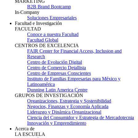
MARKETING
B2B Brand Bootcamp
In-Company
Soluciones Empresariales
Facultad e Investigación
FACULTAD
Conoce a nuestra Facultad
Facultad Global
CENTROS DE EXCELENCIA
FAIR Center for Financial Access, Inclusion and
Research
Centro de Evolución Digital
Centro de Comercio Detallista
Centro de Empresas Conscientes
Instituto de Familias Empresarias para México y
Latinoamérica
Dunning Latin America Centre
GRUPOS DE INVESTIGACIÓN
Organizaciones, Estrategia y Sostenibilidad
Negocios, Finanzas y Economía Aplicada
Liderazgo y Dinámica Organizacional
Ciencia del Consumidor y Estrategia de Mercadotecnia
Innovación y Emprendimiento
Acerca de
LA ESCUELA