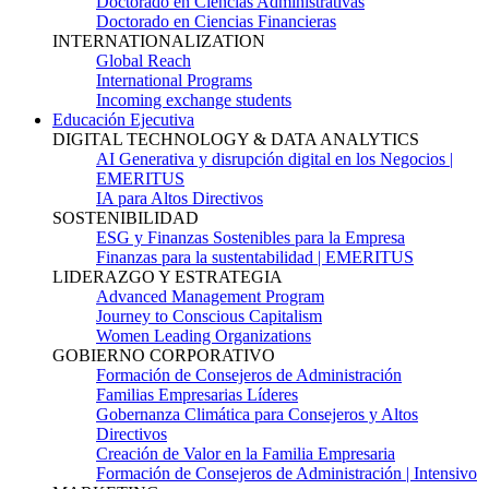
Doctorado en Ciencias Administrativas
Doctorado en Ciencias Financieras
INTERNATIONALIZATION
Global Reach
International Programs
Incoming exchange students
Educación Ejecutiva
DIGITAL TECHNOLOGY & DATA ANALYTICS
AI Generativa y disrupción digital en los Negocios |
EMERITUS
IA para Altos Directivos
SOSTENIBILIDAD
ESG y Finanzas Sostenibles para la Empresa
Finanzas para la sustentabilidad | EMERITUS
LIDERAZGO Y ESTRATEGIA
Advanced Management Program
Journey to Conscious Capitalism
Women Leading Organizations
GOBIERNO CORPORATIVO
Formación de Consejeros de Administración
Familias Empresarias Líderes
Gobernanza Climática para Consejeros y Altos
Directivos
Creación de Valor en la Familia Empresaria
Formación de Consejeros de Administración | Intensivo