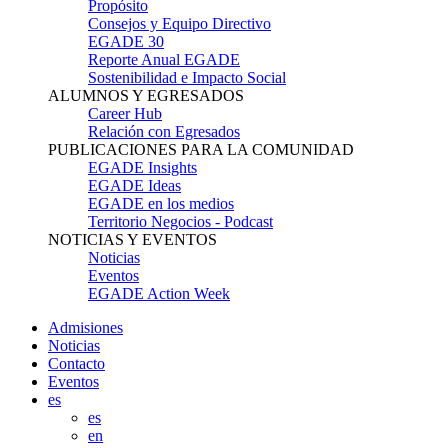
Propósito
Consejos y Equipo Directivo
EGADE 30
Reporte Anual EGADE
Sostenibilidad e Impacto Social
ALUMNOS Y EGRESADOS
Career Hub
Relación con Egresados
PUBLICACIONES PARA LA COMUNIDAD
EGADE Insights
EGADE Ideas
EGADE en los medios
Territorio Negocios - Podcast
NOTICIAS Y EVENTOS
Noticias
Eventos
EGADE Action Week
Admisiones
Noticias
Contacto
Eventos
es
es
en