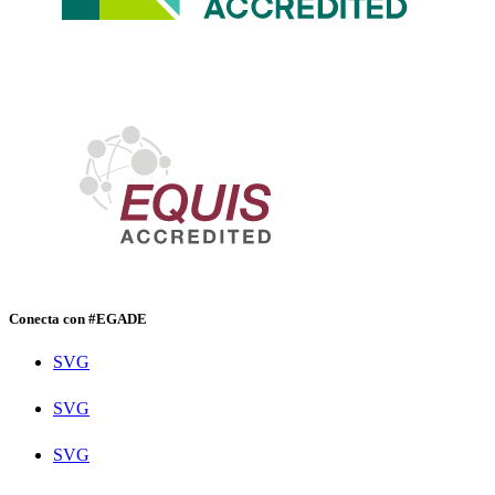
Conecta con #EGADE
SVG
SVG
SVG