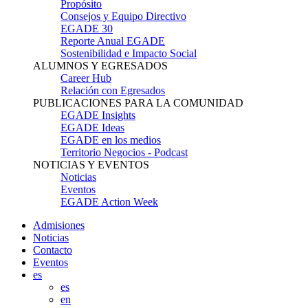
Propósito
Consejos y Equipo Directivo
EGADE 30
Reporte Anual EGADE
Sostenibilidad e Impacto Social
ALUMNOS Y EGRESADOS
Career Hub
Relación con Egresados
PUBLICACIONES PARA LA COMUNIDAD
EGADE Insights
EGADE Ideas
EGADE en los medios
Territorio Negocios - Podcast
NOTICIAS Y EVENTOS
Noticias
Eventos
EGADE Action Week
Admisiones
Noticias
Contacto
Eventos
es
es
en