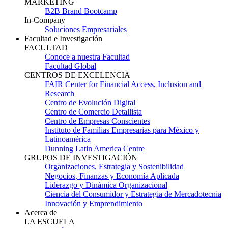
MARKETING
B2B Brand Bootcamp
In-Company
Soluciones Empresariales
Facultad e Investigación
FACULTAD
Conoce a nuestra Facultad
Facultad Global
CENTROS DE EXCELENCIA
FAIR Center for Financial Access, Inclusion and
Research
Centro de Evolución Digital
Centro de Comercio Detallista
Centro de Empresas Conscientes
Instituto de Familias Empresarias para México y
Latinoamérica
Dunning Latin America Centre
GRUPOS DE INVESTIGACIÓN
Organizaciones, Estrategia y Sostenibilidad
Negocios, Finanzas y Economía Aplicada
Liderazgo y Dinámica Organizacional
Ciencia del Consumidor y Estrategia de Mercadotecnia
Innovación y Emprendimiento
Acerca de
LA ESCUELA