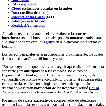
Ciberseguridad
Cloud
(soluciones basadas en la nube)
Data
(análisis de datos)
Internet de las Cosas
(IoT)
Inteligencia Artificial
Realidad Aumentada
Actualmente, de cada uno de ellos, se ofrecen los
cursos
introductorios de 1 hora,
los cuales pueden
tomarse gratis
; para
ello, hay que completar un
registro
en la plataforma de Alternative
Learning.
Los
cursos completos
estarán disponibles próximamente, los cuales
tienen una
duración de 20 horas
y costo.
“En esta coyuntura, que nos invita a
seguir aprendiendo
de manera
constante para
anticiparnos a los cambios
, los cursos de
Exponential Technologies for Business son una oferta ágil y de
vanguardia que promueve el crecimiento profesional al
desarrollar
competencias
en siete tecnologías exponenciales que están
detonando ya la
transformación de los negocios
”, refirió
Laura
Zapata
, decana asociada académica de EGADE Business School.
Por medio de
videos explicativos
, acompañados de situaciones
reales en las que las empresas utilizan cada tecnología, los materiales