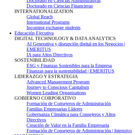
Doctorado en Ciencias Administrativas
Doctorado en Ciencias Financieras
INTERNATIONALIZATION
Global Reach
International Programs
Incoming exchange students
Educación Ejecutiva
DIGITAL TECHNOLOGY & DATA ANALYTICS
AI Generativa y disrupción digital en los Negocios |
EMERITUS
IA para Altos Directivos
SOSTENIBILIDAD
ESG y Finanzas Sostenibles para la Empresa
Finanzas para la sustentabilidad | EMERITUS
LIDERAZGO Y ESTRATEGIA
Advanced Management Program
Journey to Conscious Capitalism
Women Leading Organizations
GOBIERNO CORPORATIVO
Formación de Consejeros de Administración
Familias Empresarias Líderes
Gobernanza Climática para Consejeros y Altos
Directivos
Creación de Valor en la Familia Empresaria
Formación de Consejeros de Administración | Intensivo