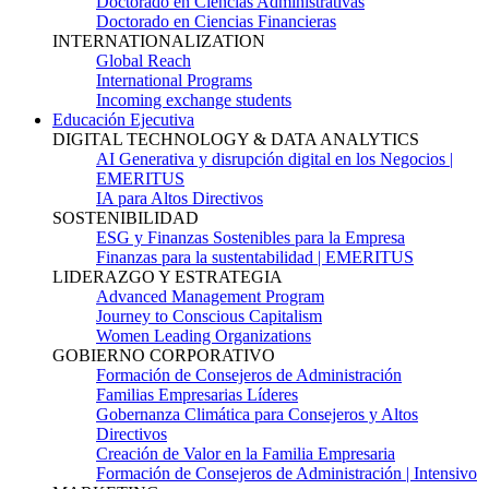
Doctorado en Ciencias Administrativas
Doctorado en Ciencias Financieras
INTERNATIONALIZATION
Global Reach
International Programs
Incoming exchange students
Educación Ejecutiva
DIGITAL TECHNOLOGY & DATA ANALYTICS
AI Generativa y disrupción digital en los Negocios |
EMERITUS
IA para Altos Directivos
SOSTENIBILIDAD
ESG y Finanzas Sostenibles para la Empresa
Finanzas para la sustentabilidad | EMERITUS
LIDERAZGO Y ESTRATEGIA
Advanced Management Program
Journey to Conscious Capitalism
Women Leading Organizations
GOBIERNO CORPORATIVO
Formación de Consejeros de Administración
Familias Empresarias Líderes
Gobernanza Climática para Consejeros y Altos
Directivos
Creación de Valor en la Familia Empresaria
Formación de Consejeros de Administración | Intensivo