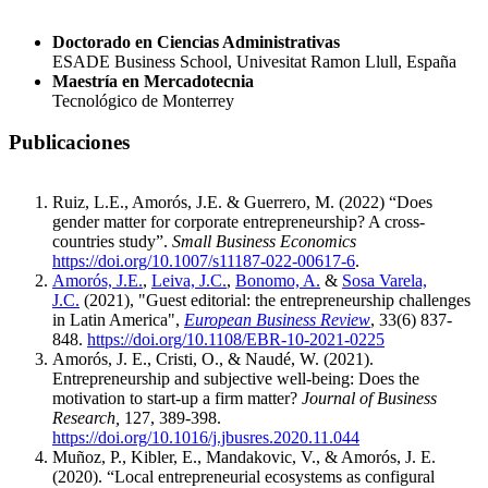
Doctorado en Ciencias Administrativas
ESADE Business School, Univesitat Ramon Llull, España
Maestría en Mercadotecnia
Tecnológico de Monterrey
Publicaciones
Ruiz, L.E., Amorós, J.E. & Guerrero, M. (2022) “Does
gender matter for corporate entrepreneurship? A cross-
countries study”.
Small Business Economics
https://doi.org/10.1007/s11187-022-00617-6
.
Amorós, J.E.
,
Leiva, J.C.
,
Bonomo, A.
&
Sosa Varela,
J.C.
(2021), "Guest editorial: the entrepreneurship challenges
in Latin America",
European Business Review
, 33(6) 837-
848.
https://doi.org/10.1108/EBR-10-2021-0225
Amorós, J. E., Cristi, O., & Naudé, W. (2021).
Entrepreneurship and subjective well-being: Does the
motivation to start-up a firm matter?
Journal of Business
Research,
127, 389-398.
https://doi.org/10.1016/j.jbusres.2020.11.044
Muñoz, P., Kibler, E., Mandakovic, V., & Amorós, J. E.
(2020).
“Local entrepreneurial ecosystems as configural