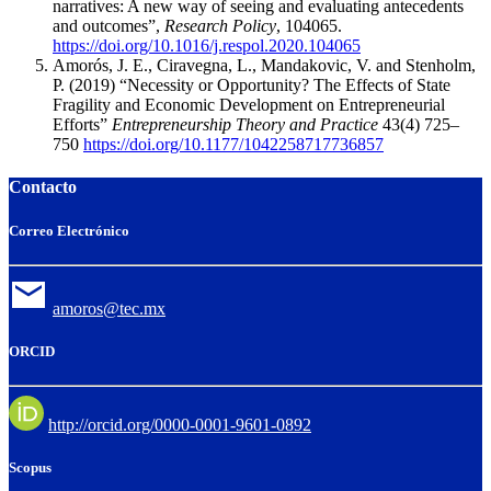
narratives: A new way of seeing and evaluating antecedents
and outcomes”,
Research Policy
, 104065.
https://doi.org/10.1016/j.respol.2020.104065
Amorós, J. E., Ciravegna, L., Mandakovic, V. and Stenholm,
P. (2019) “Necessity or Opportunity? The Effects of State
Fragility and Economic Development on Entrepreneurial
Efforts”
Entrepreneurship Theory and Practice
43(4) 725–
750
https://doi.org/10.1177/1042258717736857
Contacto
Correo Electrónico
amoros@tec.mx
ORCID
http://orcid.org/0000-0001-9601-0892
Scopus