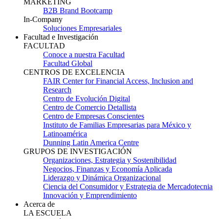
MARKETING
B2B Brand Bootcamp
In-Company
Soluciones Empresariales
Facultad e Investigación
FACULTAD
Conoce a nuestra Facultad
Facultad Global
CENTROS DE EXCELENCIA
FAIR Center for Financial Access, Inclusion and
Research
Centro de Evolución Digital
Centro de Comercio Detallista
Centro de Empresas Conscientes
Instituto de Familias Empresarias para México y
Latinoamérica
Dunning Latin America Centre
GRUPOS DE INVESTIGACIÓN
Organizaciones, Estrategia y Sostenibilidad
Negocios, Finanzas y Economía Aplicada
Liderazgo y Dinámica Organizacional
Ciencia del Consumidor y Estrategia de Mercadotecnia
Innovación y Emprendimiento
Acerca de
LA ESCUELA