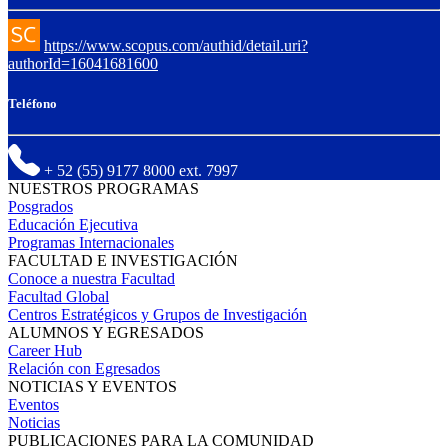
https://www.scopus.com/authid/detail.uri?
authorId=16041681600
Teléfono
+ 52 (55) 9177 8000 ext. 7997
NUESTROS PROGRAMAS
Posgrados
Educación Ejecutiva
Programas Internacionales
FACULTAD E INVESTIGACIÓN
Conoce a nuestra Facultad
Facultad Global
Centros Estratégicos y Grupos de Investigación
ALUMNOS Y EGRESADOS
Career Hub
Relación con Egresados
NOTICIAS Y EVENTOS
Eventos
Noticias
PUBLICACIONES PARA LA COMUNIDAD