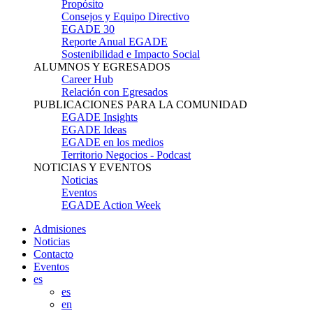
Propósito
Consejos y Equipo Directivo
EGADE 30
Reporte Anual EGADE
Sostenibilidad e Impacto Social
ALUMNOS Y EGRESADOS
Career Hub
Relación con Egresados
PUBLICACIONES PARA LA COMUNIDAD
EGADE Insights
EGADE Ideas
EGADE en los medios
Territorio Negocios - Podcast
NOTICIAS Y EVENTOS
Noticias
Eventos
EGADE Action Week
Admisiones
Noticias
Contacto
Eventos
es
es
en