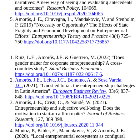
narratives: A new way of seeing and evaluating antecedents
and outcomes”,
Research Policy
, 104065.
https://doi.org/10.1016/j.respol.2020.104065
Amorós, J. E., Ciravegna, L., Mandakovic, V. and Stenholm,
P. (2019) “Necessity or Opportunity? The Effects of State
Fragility and Economic Development on Entrepreneurial
Efforts”
Entrepreneurship Theory and Practice
43(4) 725–
750
https://doi.org/10.1177/1042258717736857
Ruiz, L.E., Amorós, J.E. & Guerrero, M. (2022) “Does
gender matter for corporate entrepreneurship? A cross-
countries study”.
Small Business Economics
https://doi.org/10.1007/s11187-022-00617-6
.
Amorós, J.E.
,
Leiva, J.C.
,
Bonomo, A.
&
Sosa Varela,
J.C.
(2021), "Guest editorial: the entrepreneurship challenges
in Latin America",
European Business Review
, 33(6) 837-
848.
https://doi.org/10.1108/EBR-10-2021-0225
Amorós, J. E., Cristi, O., & Naudé, W. (2021).
Entrepreneurship and subjective well-being: Does the
motivation to start-up a firm matter?
Journal of Business
Research,
127, 389-398.
https://doi.org/10.1016/j.jbusres.2020.11.044
Muñoz, P., Kibler, E., Mandakovic, V., & Amorós, J. E.
(2020).
“Local entrepreneurial ecosystems as configural