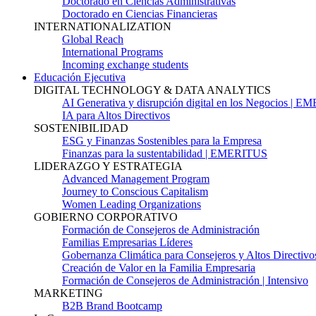
Doctorado en Ciencias Administrativas
Doctorado en Ciencias Financieras
INTERNATIONALIZATION
Global Reach
International Programs
Incoming exchange students
Educación Ejecutiva
DIGITAL TECHNOLOGY & DATA ANALYTICS
AI Generativa y disrupción digital en los Negocios | 
IA para Altos Directivos
SOSTENIBILIDAD
ESG y Finanzas Sostenibles para la Empresa
Finanzas para la sustentabilidad | EMERITUS
LIDERAZGO Y ESTRATEGIA
Advanced Management Program
Journey to Conscious Capitalism
Women Leading Organizations
GOBIERNO CORPORATIVO
Formación de Consejeros de Administración
Familias Empresarias Líderes
Gobernanza Climática para Consejeros y Altos Directivo
Creación de Valor en la Familia Empresaria
Formación de Consejeros de Administración | Intensivo
MARKETING
B2B Brand Bootcamp