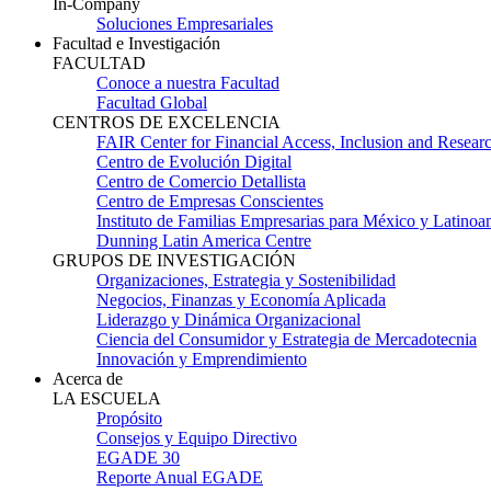
In-Company
Soluciones Empresariales
Facultad e Investigación
FACULTAD
Conoce a nuestra Facultad
Facultad Global
CENTROS DE EXCELENCIA
FAIR Center for Financial Access, Inclusion and Resear
Centro de Evolución Digital
Centro de Comercio Detallista
Centro de Empresas Conscientes
Instituto de Familias Empresarias para México y Latinoa
Dunning Latin America Centre
GRUPOS DE INVESTIGACIÓN
Organizaciones, Estrategia y Sostenibilidad
Negocios, Finanzas y Economía Aplicada
Liderazgo y Dinámica Organizacional
Ciencia del Consumidor y Estrategia de Mercadotecnia
Innovación y Emprendimiento
Acerca de
LA ESCUELA
Propósito
Consejos y Equipo Directivo
EGADE 30
Reporte Anual EGADE