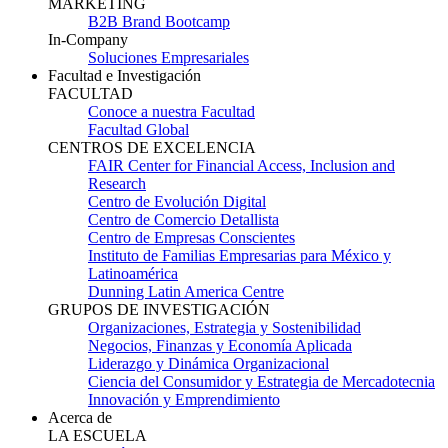
MARKETING
B2B Brand Bootcamp
In-Company
Soluciones Empresariales
Facultad e Investigación
FACULTAD
Conoce a nuestra Facultad
Facultad Global
CENTROS DE EXCELENCIA
FAIR Center for Financial Access, Inclusion and
Research
Centro de Evolución Digital
Centro de Comercio Detallista
Centro de Empresas Conscientes
Instituto de Familias Empresarias para México y
Latinoamérica
Dunning Latin America Centre
GRUPOS DE INVESTIGACIÓN
Organizaciones, Estrategia y Sostenibilidad
Negocios, Finanzas y Economía Aplicada
Liderazgo y Dinámica Organizacional
Ciencia del Consumidor y Estrategia de Mercadotecnia
Innovación y Emprendimiento
Acerca de
LA ESCUELA