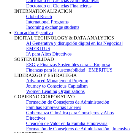
Doctorado en Ciencias Administrativas
Doctorado en Ciencias Financieras
INTERNATIONALIZATION
Global Reach
International Programs
Incoming exchange students
Educación Ejecutiva
DIGITAL TECHNOLOGY & DATA ANALYTICS
AI Generativa y disrupción digital en los Negocios |
EMERITUS
IA para Altos Directivos
SOSTENIBILIDAD
ESG y Finanzas Sostenibles para la Empresa
Finanzas para la sustentabilidad | EMERITUS
LIDERAZGO Y ESTRATEGIA
Advanced Management Program
Journey to Conscious Capitalism
Women Leading Organizations
GOBIERNO CORPORATIVO
Formación de Consejeros de Administración
Familias Empresarias Líderes
Gobernanza Climática para Consejeros y Altos
Directivos
Creación de Valor en la Familia Empresaria
Formación de Consejeros de Administración | Intensivo