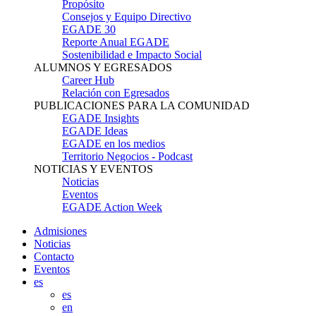
Propósito
Consejos y Equipo Directivo
EGADE 30
Reporte Anual EGADE
Sostenibilidad e Impacto Social
ALUMNOS Y EGRESADOS
Career Hub
Relación con Egresados
PUBLICACIONES PARA LA COMUNIDAD
EGADE Insights
EGADE Ideas
EGADE en los medios
Territorio Negocios - Podcast
NOTICIAS Y EVENTOS
Noticias
Eventos
EGADE Action Week
Admisiones
Noticias
Contacto
Eventos
es
es
en