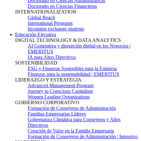
Doctorado en Ciencias Administrativas
Doctorado en Ciencias Financieras
INTERNATIONALIZATION
Global Reach
International Programs
Incoming exchange students
Educación Ejecutiva
DIGITAL TECHNOLOGY & DATA ANALYTICS
AI Generativa y disrupción digital en los Negocios |
EMERITUS
IA para Altos Directivos
SOSTENIBILIDAD
ESG y Finanzas Sostenibles para la Empresa
Finanzas para la sustentabilidad | EMERITUS
LIDERAZGO Y ESTRATEGIA
Advanced Management Program
Journey to Conscious Capitalism
Women Leading Organizations
GOBIERNO CORPORATIVO
Formación de Consejeros de Administración
Familias Empresarias Líderes
Gobernanza Climática para Consejeros y Altos
Directivos
Creación de Valor en la Familia Empresaria
Formación de Consejeros de Administración | Intensivo