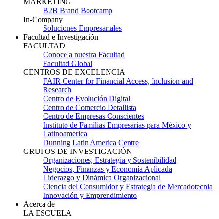
MARKETING
B2B Brand Bootcamp
In-Company
Soluciones Empresariales
Facultad e Investigación
FACULTAD
Conoce a nuestra Facultad
Facultad Global
CENTROS DE EXCELENCIA
FAIR Center for Financial Access, Inclusion and
Research
Centro de Evolución Digital
Centro de Comercio Detallista
Centro de Empresas Conscientes
Instituto de Familias Empresarias para México y
Latinoamérica
Dunning Latin America Centre
GRUPOS DE INVESTIGACIÓN
Organizaciones, Estrategia y Sostenibilidad
Negocios, Finanzas y Economía Aplicada
Liderazgo y Dinámica Organizacional
Ciencia del Consumidor y Estrategia de Mercadotecnia
Innovación y Emprendimiento
Acerca de
LA ESCUELA