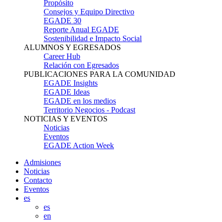
Propósito
Consejos y Equipo Directivo
EGADE 30
Reporte Anual EGADE
Sostenibilidad e Impacto Social
ALUMNOS Y EGRESADOS
Career Hub
Relación con Egresados
PUBLICACIONES PARA LA COMUNIDAD
EGADE Insights
EGADE Ideas
EGADE en los medios
Territorio Negocios - Podcast
NOTICIAS Y EVENTOS
Noticias
Eventos
EGADE Action Week
Admisiones
Noticias
Contacto
Eventos
es
es
en