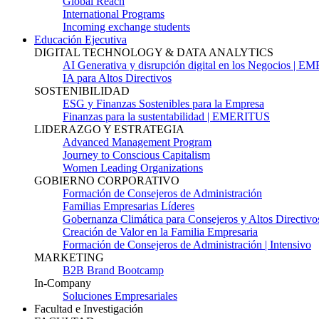
Global Reach
International Programs
Incoming exchange students
Educación Ejecutiva
DIGITAL TECHNOLOGY & DATA ANALYTICS
AI Generativa y disrupción digital en los Negocios | 
IA para Altos Directivos
SOSTENIBILIDAD
ESG y Finanzas Sostenibles para la Empresa
Finanzas para la sustentabilidad | EMERITUS
LIDERAZGO Y ESTRATEGIA
Advanced Management Program
Journey to Conscious Capitalism
Women Leading Organizations
GOBIERNO CORPORATIVO
Formación de Consejeros de Administración
Familias Empresarias Líderes
Gobernanza Climática para Consejeros y Altos Directivo
Creación de Valor en la Familia Empresaria
Formación de Consejeros de Administración | Intensivo
MARKETING
B2B Brand Bootcamp
In-Company
Soluciones Empresariales
Facultad e Investigación