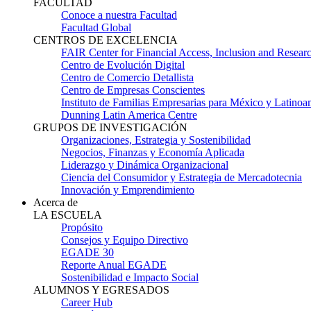
FACULTAD
Conoce a nuestra Facultad
Facultad Global
CENTROS DE EXCELENCIA
FAIR Center for Financial Access, Inclusion and Resear
Centro de Evolución Digital
Centro de Comercio Detallista
Centro de Empresas Conscientes
Instituto de Familias Empresarias para México y Latinoa
Dunning Latin America Centre
GRUPOS DE INVESTIGACIÓN
Organizaciones, Estrategia y Sostenibilidad
Negocios, Finanzas y Economía Aplicada
Liderazgo y Dinámica Organizacional
Ciencia del Consumidor y Estrategia de Mercadotecnia
Innovación y Emprendimiento
Acerca de
LA ESCUELA
Propósito
Consejos y Equipo Directivo
EGADE 30
Reporte Anual EGADE
Sostenibilidad e Impacto Social
ALUMNOS Y EGRESADOS
Career Hub