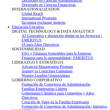
Doctorado en Ciencias Administrativas
Doctorado en Ciencias Financieras
INTERNATIONALIZATION
Global Reach
International Programs
Incoming exchange students
Educación Ejecutiva
DIGITAL TECHNOLOGY & DATA ANALYTICS
AI Generativa y disrupción digital en los Negocios |
EMERITUS
IA para Altos Directivos
SOSTENIBILIDAD
ESG y Finanzas Sostenibles para la Empresa
Finanzas para la sustentabilidad | EMERITUS
LIDERAZGO Y ESTRATEGIA
Advanced Management Program
Journey to Conscious Capitalism
Women Leading Organizations
GOBIERNO CORPORATIVO
Formación de Consejeros de Administración
Familias Empresarias Líderes
Gobernanza Climática para Consejeros y Altos
Directivos
Creación de Valor en la Familia Empresaria
Formación de Consejeros de Administración | Intensivo