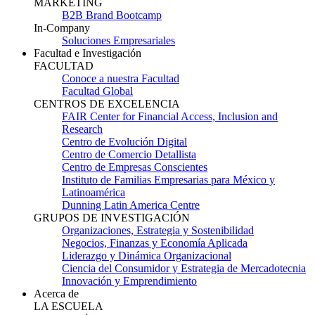
MARKETING
B2B Brand Bootcamp
In-Company
Soluciones Empresariales
Facultad e Investigación
FACULTAD
Conoce a nuestra Facultad
Facultad Global
CENTROS DE EXCELENCIA
FAIR Center for Financial Access, Inclusion and
Research
Centro de Evolución Digital
Centro de Comercio Detallista
Centro de Empresas Conscientes
Instituto de Familias Empresarias para México y
Latinoamérica
Dunning Latin America Centre
GRUPOS DE INVESTIGACIÓN
Organizaciones, Estrategia y Sostenibilidad
Negocios, Finanzas y Economía Aplicada
Liderazgo y Dinámica Organizacional
Ciencia del Consumidor y Estrategia de Mercadotecnia
Innovación y Emprendimiento
Acerca de
LA ESCUELA