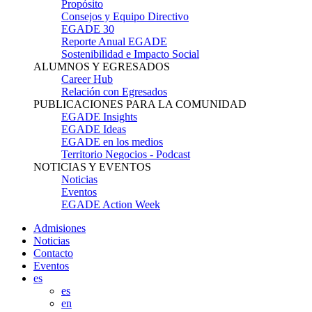
Propósito
Consejos y Equipo Directivo
EGADE 30
Reporte Anual EGADE
Sostenibilidad e Impacto Social
ALUMNOS Y EGRESADOS
Career Hub
Relación con Egresados
PUBLICACIONES PARA LA COMUNIDAD
EGADE Insights
EGADE Ideas
EGADE en los medios
Territorio Negocios - Podcast
NOTICIAS Y EVENTOS
Noticias
Eventos
EGADE Action Week
Admisiones
Noticias
Contacto
Eventos
es
es
en