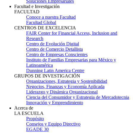
Soluciones Empresariales
Facultad e Investigación
FACULTAD
Conoce a nuestra Facultad
Facultad Global
CENTROS DE EXCELENCIA
FAIR Center for Financial Access, Inclusion and
Research
Centro de Evolución Digital
Centro de Comercio Detallista
Centro de Empresas Conscientes
Instituto de Familias Empresarias para México y
Latinoamérica
Dunning Latin America Centre
GRUPOS DE INVESTIGACIÓN
Organizaciones, Estrategia y Sostenibilidad
Negocios, Finanzas y Economía Aplicada
Liderazgo y Dinámica Organizacional
Ciencia del Consumidor y Estrategia de Mercadotecnia
Innovación y Emprendimiento
Acerca de
LA ESCUELA
Propósito
Consejos y Equipo Directivo
EGADE 30