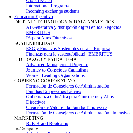
Global Reach
International Programs
Incoming exchange students
Educación Ejecutiva
DIGITAL TECHNOLOGY & DATA ANALYTICS
AI Generativa y disrupción digital en los Negocios |
EMERITUS
IA para Altos Directivos
SOSTENIBILIDAD
ESG y Finanzas Sostenibles para la Empresa
Finanzas para la sustentabilidad | EMERITUS
LIDERAZGO Y ESTRATEGIA
Advanced Management Program
Journey to Conscious Capitalism
Women Leading Organizations
GOBIERNO CORPORATIVO
Formación de Consejeros de Administración
Familias Empresarias Líderes
Gobernanza Climática para Consejeros y Altos
Directivos
Creación de Valor en la Familia Empresaria
Formación de Consejeros de Administración | Intensivo
MARKETING
B2B Brand Bootcamp
In-Company