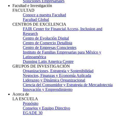
Soluciones Empresariales
Facultad e Investigación
FACULTAD
Conoce a nuestra Facultad
Facultad Global
CENTROS DE EXCELENCIA
FAIR Center for Financial Access, Inclusion and
Research
Centro de Evolución Digital
Centro de Comercio Detallista
Centro de Empresas Conscientes
Instituto de Familias Empresarias para México y
Latinoamérica
Dunning Latin America Centre
GRUPOS DE INVESTIGACIÓN
Organizaciones, Estrategia y Sostenibilidad
Negocios, Finanzas y Economía Aplicada
Liderazgo y Dinámica Organizacional
Ciencia del Consumidor y Estrategia de Mercadotecnia
Innovación y Emprendimiento
Acerca de
LA ESCUELA
Propósito
Consejos y Equipo Directivo
EGADE 30