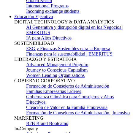
Global Reach
International Programs
Incoming exchange students
Educación Ejecutiva
DIGITAL TECHNOLOGY & DATA ANALYTICS
AI Generativa y disrupción digital en los Negocios |
EMERITUS
IA para Altos Directivos
SOSTENIBILIDAD
ESG y Finanzas Sostenibles para la Empresa
Finanzas para la sustentabilidad | EMERITUS
LIDERAZGO Y ESTRATEGIA
Advanced Management Program
Journey to Conscious Capitalism
Women Leading Organizations
GOBIERNO CORPORATIVO
Formación de Consejeros de Administración
Familias Empresarias Líderes
Gobernanza Climática para Consejeros y Altos
Directivos
Creación de Valor en la Familia Empresaria
Formación de Consejeros de Administración | Intensivo
MARKETING
B2B Brand Bootcamp
In-Company