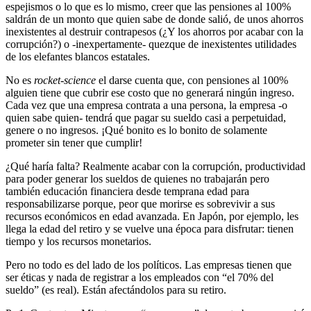
espejismos o lo que es lo mismo, creer que las pensiones al 100%
saldrán de un monto que quien sabe de donde salió, de unos ahorros
inexistentes al destruir contrapesos (¿Y los ahorros por acabar con la
corrupción?) o -inexpertamente- quezque de inexistentes utilidades
de los elefantes blancos estatales.
No es
rocket-science
el darse cuenta que, con pensiones al 100%
alguien tiene que cubrir ese costo que no generará ningún ingreso.
Cada vez que una empresa contrata a una persona, la empresa -o
quien sabe quien- tendrá que pagar su sueldo casi a perpetuidad,
genere o no ingresos. ¡Qué bonito es lo bonito de solamente
prometer sin tener que cumplir!
¿Qué haría falta? Realmente acabar con la corrupción, productividad
para poder generar los sueldos de quienes no trabajarán pero
también educación financiera desde temprana edad para
responsabilizarse porque, peor que morirse es sobrevivir a sus
recursos económicos en edad avanzada. En Japón, por ejemplo, les
llega la edad del retiro y se vuelve una época para disfrutar: tienen
tiempo y los recursos monetarios.
Pero no todo es del lado de los políticos. Las empresas tienen que
ser éticas y nada de registrar a los empleados con “el 70% del
sueldo” (es real). Están afectándolos para su retiro.