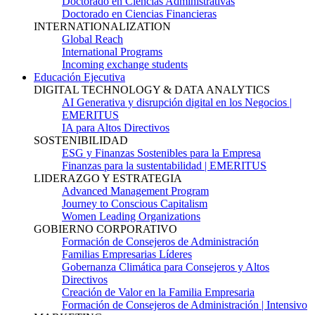
Doctorado en Ciencias Administrativas
Doctorado en Ciencias Financieras
INTERNATIONALIZATION
Global Reach
International Programs
Incoming exchange students
Educación Ejecutiva
DIGITAL TECHNOLOGY & DATA ANALYTICS
AI Generativa y disrupción digital en los Negocios |
EMERITUS
IA para Altos Directivos
SOSTENIBILIDAD
ESG y Finanzas Sostenibles para la Empresa
Finanzas para la sustentabilidad | EMERITUS
LIDERAZGO Y ESTRATEGIA
Advanced Management Program
Journey to Conscious Capitalism
Women Leading Organizations
GOBIERNO CORPORATIVO
Formación de Consejeros de Administración
Familias Empresarias Líderes
Gobernanza Climática para Consejeros y Altos
Directivos
Creación de Valor en la Familia Empresaria
Formación de Consejeros de Administración | Intensivo