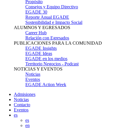
Propósito
Consejos y Equipo Directivo
EGADE 30
Reporte Anual EGADE
Sostenibilidad e Impacto Social
ALUMNOS Y EGRESADOS
Career Hub
Relación con Egresados
PUBLICACIONES PARA LA COMUNIDAD
EGADE Insights
EGADE Ideas
EGADE en los medios
Territorio Negocios - Podcast
NOTICIAS Y EVENTOS
Noticias
Eventos
EGADE Action Week
Admisiones
Noticias
Contacto
Eventos
es
es
en