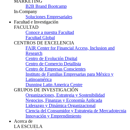
MARKETING
B2B Brand Bootcamp
In-Company
Soluciones Empresariales
Facultad e Investigación
FACULTAD
Conoce a nuestra Facultad
Facultad Global
CENTROS DE EXCELENCIA
FAIR Center for Financial Access, Inclusion and
Research
Centro de Evolución Digital
Centro de Comercio Detallista
Centro de Empresas Conscientes
Instituto de Familias Empresarias para México y
Latinoamérica
Dunning Latin America Centre
GRUPOS DE INVESTIGACIÓN
Organizaciones, Estrategia y Sostenibilidad
Negocios, Finanzas y Economía Aplicada
Liderazgo y Dinámica Organizacional
Ciencia del Consumidor y Estrategia de Mercadotecnia
Innovación y Emprendimiento
Acerca de
LA ESCUELA