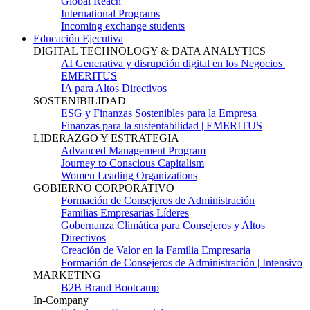
Global Reach
International Programs
Incoming exchange students
Educación Ejecutiva
DIGITAL TECHNOLOGY & DATA ANALYTICS
AI Generativa y disrupción digital en los Negocios |
EMERITUS
IA para Altos Directivos
SOSTENIBILIDAD
ESG y Finanzas Sostenibles para la Empresa
Finanzas para la sustentabilidad | EMERITUS
LIDERAZGO Y ESTRATEGIA
Advanced Management Program
Journey to Conscious Capitalism
Women Leading Organizations
GOBIERNO CORPORATIVO
Formación de Consejeros de Administración
Familias Empresarias Líderes
Gobernanza Climática para Consejeros y Altos
Directivos
Creación de Valor en la Familia Empresaria
Formación de Consejeros de Administración | Intensivo
MARKETING
B2B Brand Bootcamp
In-Company