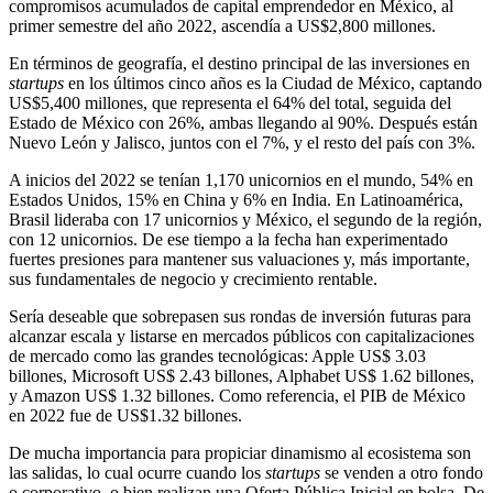
compromisos acumulados de capital emprendedor en México, al
primer semestre del año 2022, ascendía a US$2,800 millones.
En términos de geografía, el destino principal de las inversiones en
startups
en los últimos cinco años es la Ciudad de México, captando
US$5,400 millones, que representa el 64% del total, seguida del
Estado de México con 26%, ambas llegando al 90%. Después están
Nuevo León y Jalisco, juntos con el 7%, y el resto del país con 3%.
A inicios del 2022 se tenían 1,170 unicornios en el mundo, 54% en
Estados Unidos, 15% en China y 6% en India. En Latinoamérica,
Brasil lideraba con 17 unicornios y México, el segundo de la región,
con 12 unicornios. De ese tiempo a la fecha han experimentado
fuertes presiones para mantener sus valuaciones y, más importante,
sus fundamentales de negocio y crecimiento rentable.
Sería deseable que sobrepasen sus rondas de inversión futuras para
alcanzar escala y listarse en mercados públicos con capitalizaciones
de mercado como las grandes tecnológicas: Apple US$ 3.03
billones, Microsoft US$ 2.43 billones, Alphabet US$ 1.62 billones,
y Amazon US$ 1.32 billones. Como referencia, el PIB de México
en 2022 fue de US$1.32 billones.
De mucha importancia para propiciar dinamismo al ecosistema son
las salidas, lo cual ocurre cuando los
startups
se venden a otro fondo
o corporativo, o bien realizan una Oferta Pública Inicial en bolsa. De