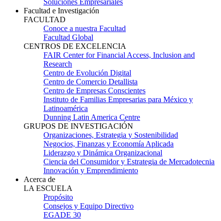
Soluciones Empresariales
Facultad e Investigación
FACULTAD
Conoce a nuestra Facultad
Facultad Global
CENTROS DE EXCELENCIA
FAIR Center for Financial Access, Inclusion and
Research
Centro de Evolución Digital
Centro de Comercio Detallista
Centro de Empresas Conscientes
Instituto de Familias Empresarias para México y
Latinoamérica
Dunning Latin America Centre
GRUPOS DE INVESTIGACIÓN
Organizaciones, Estrategia y Sostenibilidad
Negocios, Finanzas y Economía Aplicada
Liderazgo y Dinámica Organizacional
Ciencia del Consumidor y Estrategia de Mercadotecnia
Innovación y Emprendimiento
Acerca de
LA ESCUELA
Propósito
Consejos y Equipo Directivo
EGADE 30