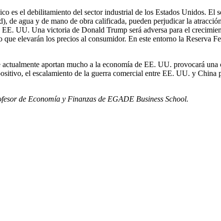
ico es el debilitamiento del sector industrial de los Estados Unidos. E
ad), de agua y de mano de obra calificada, pueden perjudicar la atracci
 en EE. UU. Una victoria de Donald Trump será adversa para el crecimi
lo que elevarán los precios al consumidor. En este entorno la Reserva F
e actualmente aportan mucho a la economía de EE. UU. provocará una c
positivo, el escalamiento de la guerra comercial entre EE. UU. y China
rofesor de Economía y Finanzas de EGADE Business School.