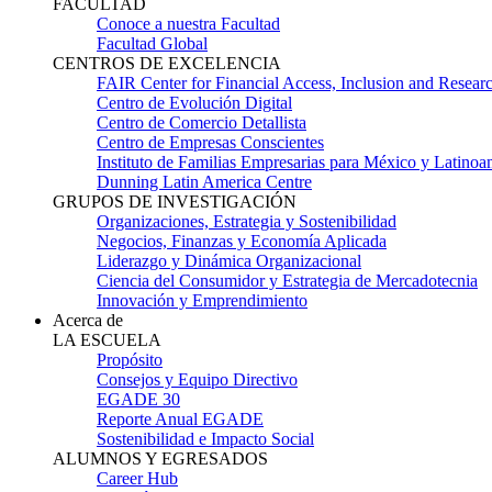
FACULTAD
Conoce a nuestra Facultad
Facultad Global
CENTROS DE EXCELENCIA
FAIR Center for Financial Access, Inclusion and Resear
Centro de Evolución Digital
Centro de Comercio Detallista
Centro de Empresas Conscientes
Instituto de Familias Empresarias para México y Latinoa
Dunning Latin America Centre
GRUPOS DE INVESTIGACIÓN
Organizaciones, Estrategia y Sostenibilidad
Negocios, Finanzas y Economía Aplicada
Liderazgo y Dinámica Organizacional
Ciencia del Consumidor y Estrategia de Mercadotecnia
Innovación y Emprendimiento
Acerca de
LA ESCUELA
Propósito
Consejos y Equipo Directivo
EGADE 30
Reporte Anual EGADE
Sostenibilidad e Impacto Social
ALUMNOS Y EGRESADOS
Career Hub