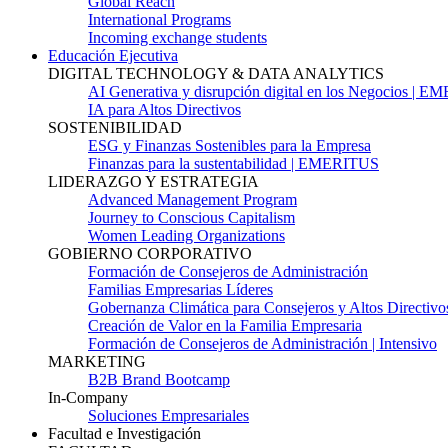
Global Reach
International Programs
Incoming exchange students
Educación Ejecutiva
DIGITAL TECHNOLOGY & DATA ANALYTICS
AI Generativa y disrupción digital en los Negocios | 
IA para Altos Directivos
SOSTENIBILIDAD
ESG y Finanzas Sostenibles para la Empresa
Finanzas para la sustentabilidad | EMERITUS
LIDERAZGO Y ESTRATEGIA
Advanced Management Program
Journey to Conscious Capitalism
Women Leading Organizations
GOBIERNO CORPORATIVO
Formación de Consejeros de Administración
Familias Empresarias Líderes
Gobernanza Climática para Consejeros y Altos Directivo
Creación de Valor en la Familia Empresaria
Formación de Consejeros de Administración | Intensivo
MARKETING
B2B Brand Bootcamp
In-Company
Soluciones Empresariales
Facultad e Investigación