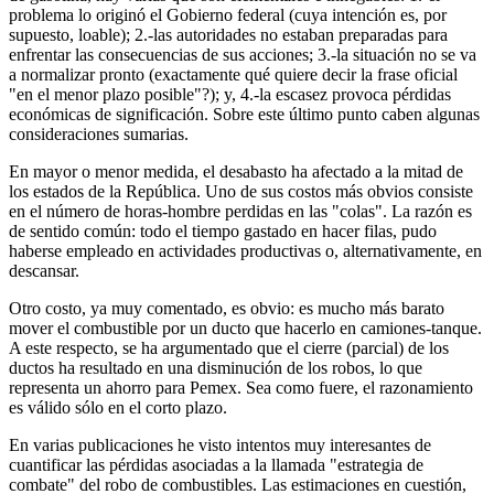
problema lo originó el Gobierno federal (cuya intención es, por
supuesto, loable); 2.-las autoridades no estaban preparadas para
enfrentar las consecuencias de sus acciones; 3.-la situación no se va
a normalizar pronto (exactamente qué quiere decir la frase oficial
"en el menor plazo posible"?); y, 4.-la escasez provoca pérdidas
económicas de significación. Sobre este último punto caben algunas
consideraciones sumarias.
En mayor o menor medida, el desabasto ha afectado a la mitad de
los estados de la República. Uno de sus costos más obvios consiste
en el número de horas-hombre perdidas en las "colas". La razón es
de sentido común: todo el tiempo gastado en hacer filas, pudo
haberse empleado en actividades productivas o, alternativamente, en
descansar.
Otro costo, ya muy comentado, es obvio: es mucho más barato
mover el combustible por un ducto que hacerlo en camiones-tanque.
A este respecto, se ha argumentado que el cierre (parcial) de los
ductos ha resultado en una disminución de los robos, lo que
representa un ahorro para Pemex. Sea como fuere, el razonamiento
es válido sólo en el corto plazo.
En varias publicaciones he visto intentos muy interesantes de
cuantificar las pérdidas asociadas a la llamada "estrategia de
combate" del robo de combustibles. Las estimaciones en cuestión,