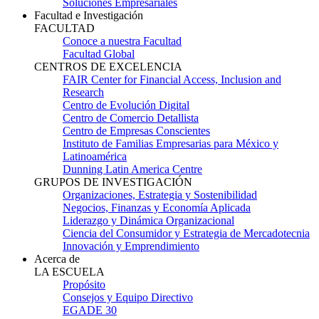
Soluciones Empresariales
Facultad e Investigación
FACULTAD
Conoce a nuestra Facultad
Facultad Global
CENTROS DE EXCELENCIA
FAIR Center for Financial Access, Inclusion and
Research
Centro de Evolución Digital
Centro de Comercio Detallista
Centro de Empresas Conscientes
Instituto de Familias Empresarias para México y
Latinoamérica
Dunning Latin America Centre
GRUPOS DE INVESTIGACIÓN
Organizaciones, Estrategia y Sostenibilidad
Negocios, Finanzas y Economía Aplicada
Liderazgo y Dinámica Organizacional
Ciencia del Consumidor y Estrategia de Mercadotecnia
Innovación y Emprendimiento
Acerca de
LA ESCUELA
Propósito
Consejos y Equipo Directivo
EGADE 30