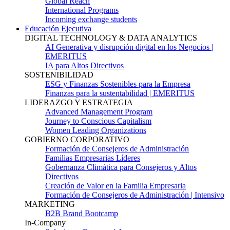
Global Reach
International Programs
Incoming exchange students
Educación Ejecutiva
DIGITAL TECHNOLOGY & DATA ANALYTICS
AI Generativa y disrupción digital en los Negocios |
EMERITUS
IA para Altos Directivos
SOSTENIBILIDAD
ESG y Finanzas Sostenibles para la Empresa
Finanzas para la sustentabilidad | EMERITUS
LIDERAZGO Y ESTRATEGIA
Advanced Management Program
Journey to Conscious Capitalism
Women Leading Organizations
GOBIERNO CORPORATIVO
Formación de Consejeros de Administración
Familias Empresarias Líderes
Gobernanza Climática para Consejeros y Altos
Directivos
Creación de Valor en la Familia Empresaria
Formación de Consejeros de Administración | Intensivo
MARKETING
B2B Brand Bootcamp
In-Company