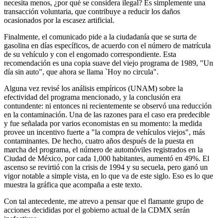
necesita menos, ¿por qué se considera ilegal? Es simplemente una
transacción voluntaria, que contribuye a reducir los daños
ocasionados por la escasez artificial.
Finalmente, el comunicado pide a la ciudadanía que se surta de
gasolina en días específicos, de acuerdo con el número de matrícula
de su vehículo y con el engomado correspondiente. Esta
recomendación es una copia suave del viejo programa de 1989, "Un
día sin auto", que ahora se llama `Hoy no circula".
Alguna vez revisé los análisis empíricos (UNAM) sobre la
efectividad del programa mencionado, y la conclusión era
contundente: ni entonces ni recientemente se observó una reducción
en la contaminación. Una de las razones para el caso era predecible
y fue señalada por varios economistas en su momento: la medida
provee un incentivo fuerte a "la compra de vehículos viejos", más
contaminantes. De hecho, cuatro años después de la puesta en
marcha del programa, el número de automóviles registrados en la
Ciudad de México, por cada 1,000 habitantes, aumentó en 49%. El
ascenso se revirtió con la crisis de 1994 y su secuela, pero ganó un
vigor notable a simple vista, en lo que va de este siglo. Eso es lo que
muestra la gráfica que acompaña a este texto.
Con tal antecedente, me atrevo a pensar que el flamante grupo de
acciones decididas por el gobierno actual de la CDMX serán