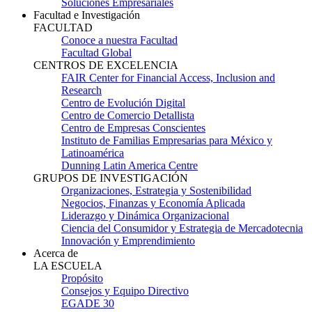
Soluciones Empresariales
Facultad e Investigación
FACULTAD
Conoce a nuestra Facultad
Facultad Global
CENTROS DE EXCELENCIA
FAIR Center for Financial Access, Inclusion and
Research
Centro de Evolución Digital
Centro de Comercio Detallista
Centro de Empresas Conscientes
Instituto de Familias Empresarias para México y
Latinoamérica
Dunning Latin America Centre
GRUPOS DE INVESTIGACIÓN
Organizaciones, Estrategia y Sostenibilidad
Negocios, Finanzas y Economía Aplicada
Liderazgo y Dinámica Organizacional
Ciencia del Consumidor y Estrategia de Mercadotecnia
Innovación y Emprendimiento
Acerca de
LA ESCUELA
Propósito
Consejos y Equipo Directivo
EGADE 30