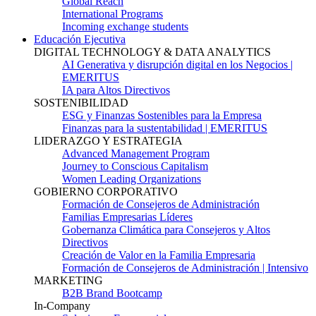
Global Reach
International Programs
Incoming exchange students
Educación Ejecutiva
DIGITAL TECHNOLOGY & DATA ANALYTICS
AI Generativa y disrupción digital en los Negocios |
EMERITUS
IA para Altos Directivos
SOSTENIBILIDAD
ESG y Finanzas Sostenibles para la Empresa
Finanzas para la sustentabilidad | EMERITUS
LIDERAZGO Y ESTRATEGIA
Advanced Management Program
Journey to Conscious Capitalism
Women Leading Organizations
GOBIERNO CORPORATIVO
Formación de Consejeros de Administración
Familias Empresarias Líderes
Gobernanza Climática para Consejeros y Altos
Directivos
Creación de Valor en la Familia Empresaria
Formación de Consejeros de Administración | Intensivo
MARKETING
B2B Brand Bootcamp
In-Company