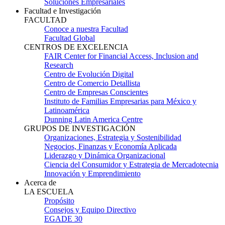
Soluciones Empresariales
Facultad e Investigación
FACULTAD
Conoce a nuestra Facultad
Facultad Global
CENTROS DE EXCELENCIA
FAIR Center for Financial Access, Inclusion and
Research
Centro de Evolución Digital
Centro de Comercio Detallista
Centro de Empresas Conscientes
Instituto de Familias Empresarias para México y
Latinoamérica
Dunning Latin America Centre
GRUPOS DE INVESTIGACIÓN
Organizaciones, Estrategia y Sostenibilidad
Negocios, Finanzas y Economía Aplicada
Liderazgo y Dinámica Organizacional
Ciencia del Consumidor y Estrategia de Mercadotecnia
Innovación y Emprendimiento
Acerca de
LA ESCUELA
Propósito
Consejos y Equipo Directivo
EGADE 30