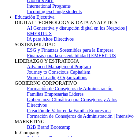
Global Reach
International Programs
Incoming exchange students
Educación Ejecutiva
DIGITAL TECHNOLOGY & DATA ANALYTICS
AI Generativa y disrupción digital en los Negocios |
EMERITUS
IA para Altos Directivos
SOSTENIBILIDAD
ESG y Finanzas Sostenibles para la Empresa
Finanzas para la sustentabilidad | EMERITUS
LIDERAZGO Y ESTRATEGIA
Advanced Management Program
Journey to Conscious Capitalism
Women Leading Organizations
GOBIERNO CORPORATIVO
Formación de Consejeros de Administración
Familias Empresarias Líderes
Gobernanza Climática para Consejeros y Altos
Directivos
Creación de Valor en la Familia Empresaria
Formación de Consejeros de Administración | Intensivo
MARKETING
B2B Brand Bootcamp
In-Company