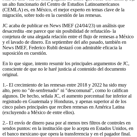
un alto funcionario del Centro de Estudios Latinoamericanos
(CEMLA) es, en México, el mejor experto en temas clave de la
migración, sobre todo en la cuestión de las remesas.
JC acaba de publicar en News IMEF (24/04/23) un análisis que
desacredita -me parece que sin posibilidad de refutación- la
conjetura de una alegada relación entre el flujo de remesas a México
y el lavado de dinero. En septiembre del año pasado, también en
News IMEF, Federico Rubli destazó con admirable eficacia la
suposición en cuestión.
En lo que sigue, intento resumir los principales argumentos de JC,
consciente de que no le haré justicia al contenido del documento
original.
1.- El crecimiento de las remesas entre 2018 y 2022 ha sido muy
alto, pero no "de-senfrenado" ni "descomunal", como lo califican
algunos. De hecho, señala JC, el aumento porcentual fue inferior al
registrado en Guatemala y Honduras, y apenas superior al de los
cinco países principales que reciben remesas en América Latina
(excluyendo a México de entre ellos).
2.- El envío de dinero pasa por al menos tres filtros de controles en
sendos puntos: en la institución que lo acepta en Estados Unidos, en
el banco mexicano que opera la transferencia y en el pagador final.