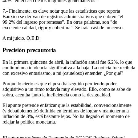
40% "en el caso de los migrantes guatemaltecos".
7.- Finalmente, es clave notar que las estadísticas que reporta
Banxico se derivan de registros administrativos que cubren "el
99.2% del ingreso por remesas". En otras palabras, son "de
excelente calidad, rigor y cobertura". Se trata casi de un censo.
A mi juicio, Q.E.D.
Precisión precautoria
En la primera quincena de abril, la inflación anual fue 6.2%, lo que
continuó una tendencia significativa a la baja. La noticia fue recibida
con excesivo entusiasmo, a mi (cauteloso) entender. ¿Por qué?
Porque lo cierto es que el peso ha seguido perdiendo poder
adquisitivo a un ritmo todavía muy elevado. Ello, como se sabe de
sobra, acentúa tanto la ineficiencia como la desigualdad.
El apunte pretende enfatizar que la estabilidad, convencionalmente
(y debatiblemente) definida en términos de lograr y mantener una
inflación de 3%, está bastante lejos. No ha llegado el momento de
relajar la política monetaria.
El autor es profesor de Economía de EGADE Business School.