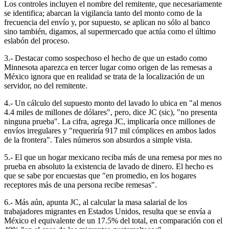
Los controles incluyen el nombre del remitente, que necesariamente
se identifica; abarcan la vigilancia tanto del monto como de la
frecuencia del envío y, por supuesto, se aplican no sólo al banco
sino también, digamos, al supermercado que actúa como el último
eslabón del proceso.
3.- Destacar como sospechoso el hecho de que un estado como
Minnesota aparezca en tercer lugar como origen de las remesas a
México ignora que en realidad se trata de la localización de un
servidor, no del remitente.
4.- Un cálculo del supuesto monto del lavado lo ubica en "al menos
4.4 miles de millones de dólares", pero, dice JC (sic), "no presenta
ninguna prueba". La cifra, agrega JC, implicaría once millones de
envíos irregulares y "requeriría 917 mil cómplices en ambos lados
de la frontera". Tales números son absurdos a simple vista.
5.- El que un hogar mexicano reciba más de una remesa por mes no
prueba en absoluto la existencia de lavado de dinero. El hecho es
que se sabe por encuestas que "en promedio, en los hogares
receptores más de una persona recibe remesas".
6.- Más aún, apunta JC, al calcular la masa salarial de los
trabajadores migrantes en Estados Unidos, resulta que se envía a
México el equivalente de un 17.5% del total, en comparación con el