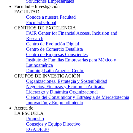
Soluciones Empresariales
Facultad e Investigación
FACULTAD
Conoce a nuestra Facultad
Facultad Global
CENTROS DE EXCELENCIA
FAIR Center for Financial Access, Inclusion and
Research
Centro de Evolución Digital
Centro de Comercio Detallista
Centro de Empresas Conscientes
Instituto de Familias Empresarias para México y
Latinoamérica
Dunning Latin America Centre
GRUPOS DE INVESTIGACIÓN
Organizaciones, Estrategia y Sostenibilidad
Negocios, Finanzas y Economía Aplicada
Liderazgo y Dinámica Organizacional
Ciencia del Consumidor y Estrategia de Mercadotecnia
Innovación y Emprendimiento
Acerca de
LA ESCUELA
Propósito
Consejos y Equipo Directivo
EGADE 30