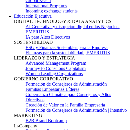
Global Reach
International Programs
Incoming exchange students
Educación Ejecutiva
DIGITAL TECHNOLOGY & DATA ANALYTICS
AI Generativa y disrupción digital en los Negocios |
EMERITUS
IA para Altos Directivos
SOSTENIBILIDAD
ESG y Finanzas Sostenibles para la Empresa
Finanzas para la sustentabilidad | EMERITUS
LIDERAZGO Y ESTRATEGIA
Advanced Management Program
Journey to Conscious Capitalism
Women Leading Organizations
GOBIERNO CORPORATIVO
Formación de Consejeros de Administración
Familias Empresarias Líderes
Gobernanza Climática para Consejeros y Altos
Directivos
Creación de Valor en la Familia Empresaria
Formación de Consejeros de Administración | Intensivo
MARKETING
B2B Brand Bootcamp
In-Company