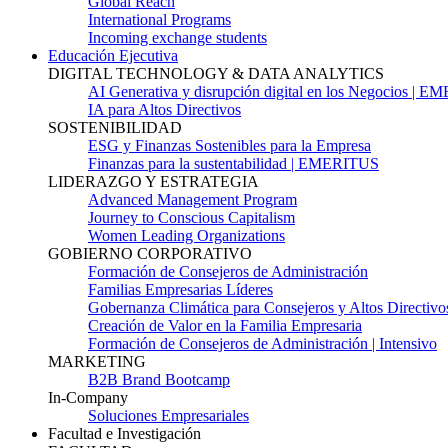
Global Reach
International Programs
Incoming exchange students
Educación Ejecutiva
DIGITAL TECHNOLOGY & DATA ANALYTICS
AI Generativa y disrupción digital en los Negocios | 
IA para Altos Directivos
SOSTENIBILIDAD
ESG y Finanzas Sostenibles para la Empresa
Finanzas para la sustentabilidad | EMERITUS
LIDERAZGO Y ESTRATEGIA
Advanced Management Program
Journey to Conscious Capitalism
Women Leading Organizations
GOBIERNO CORPORATIVO
Formación de Consejeros de Administración
Familias Empresarias Líderes
Gobernanza Climática para Consejeros y Altos Directivo
Creación de Valor en la Familia Empresaria
Formación de Consejeros de Administración | Intensivo
MARKETING
B2B Brand Bootcamp
In-Company
Soluciones Empresariales
Facultad e Investigación