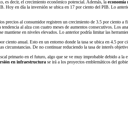
o, es decir, el crecimiento económico potencial. Además, la
economía 
IB. Hoy en día la inversión se ubica en 17 por ciento del PIB. Lo anter
os precios al consumidor registren un crecimiento de 3.5 por ciento a fin
a tendencia al alza con cuatro meses de aumentos consecutivos. Los anal
n se mantiene en niveles elevados. Lo anterior podría limitar las herram
or ciento anual. Esto en un entorno donde la tasa se ubica en 4.5 por ci
s circunstancias. De no continuar reduciendo la tasa de interés objeti
iscal primario en el futuro, algo que se ve muy improbable debido a la e
rsión en infraestructura
se irá a los proyectos emblemáticos del gobie