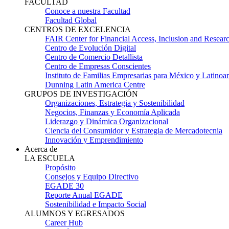
FACULTAD
Conoce a nuestra Facultad
Facultad Global
CENTROS DE EXCELENCIA
FAIR Center for Financial Access, Inclusion and Resear
Centro de Evolución Digital
Centro de Comercio Detallista
Centro de Empresas Conscientes
Instituto de Familias Empresarias para México y Latinoa
Dunning Latin America Centre
GRUPOS DE INVESTIGACIÓN
Organizaciones, Estrategia y Sostenibilidad
Negocios, Finanzas y Economía Aplicada
Liderazgo y Dinámica Organizacional
Ciencia del Consumidor y Estrategia de Mercadotecnia
Innovación y Emprendimiento
Acerca de
LA ESCUELA
Propósito
Consejos y Equipo Directivo
EGADE 30
Reporte Anual EGADE
Sostenibilidad e Impacto Social
ALUMNOS Y EGRESADOS
Career Hub