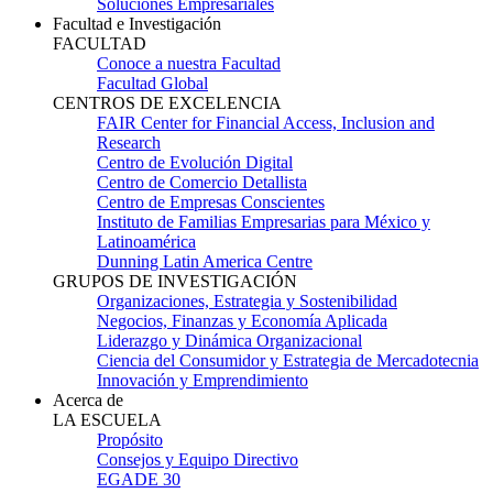
Soluciones Empresariales
Facultad e Investigación
FACULTAD
Conoce a nuestra Facultad
Facultad Global
CENTROS DE EXCELENCIA
FAIR Center for Financial Access, Inclusion and
Research
Centro de Evolución Digital
Centro de Comercio Detallista
Centro de Empresas Conscientes
Instituto de Familias Empresarias para México y
Latinoamérica
Dunning Latin America Centre
GRUPOS DE INVESTIGACIÓN
Organizaciones, Estrategia y Sostenibilidad
Negocios, Finanzas y Economía Aplicada
Liderazgo y Dinámica Organizacional
Ciencia del Consumidor y Estrategia de Mercadotecnia
Innovación y Emprendimiento
Acerca de
LA ESCUELA
Propósito
Consejos y Equipo Directivo
EGADE 30