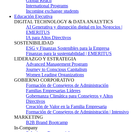
Global Reach
International Programs
Incoming exchange students
Educación Ejecutiva
DIGITAL TECHNOLOGY & DATA ANALYTICS
AI Generativa y disrupción digital en los Negocios |
EMERITUS
IA para Altos Directivos
SOSTENIBILIDAD
ESG y Finanzas Sostenibles para la Empresa
Finanzas para la sustentabilidad | EMERITUS
LIDERAZGO Y ESTRATEGIA
Advanced Management Program
Journey to Conscious Capitalism
Women Leading Organizations
GOBIERNO CORPORATIVO
Formación de Consejeros de Administración
Familias Empresarias Líderes
Gobernanza Climática para Consejeros y Altos
Directivos
Creación de Valor en la Familia Empresaria
Formación de Consejeros de Administración | Intensivo
MARKETING
B2B Brand Bootcamp
In-Company