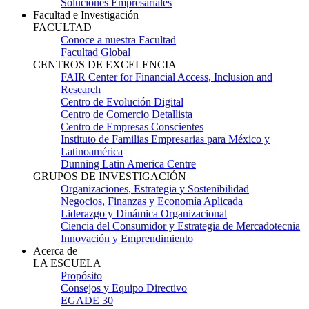
Soluciones Empresariales
Facultad e Investigación
FACULTAD
Conoce a nuestra Facultad
Facultad Global
CENTROS DE EXCELENCIA
FAIR Center for Financial Access, Inclusion and
Research
Centro de Evolución Digital
Centro de Comercio Detallista
Centro de Empresas Conscientes
Instituto de Familias Empresarias para México y
Latinoamérica
Dunning Latin America Centre
GRUPOS DE INVESTIGACIÓN
Organizaciones, Estrategia y Sostenibilidad
Negocios, Finanzas y Economía Aplicada
Liderazgo y Dinámica Organizacional
Ciencia del Consumidor y Estrategia de Mercadotecnia
Innovación y Emprendimiento
Acerca de
LA ESCUELA
Propósito
Consejos y Equipo Directivo
EGADE 30