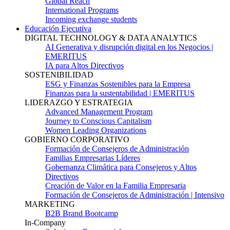
Global Reach
International Programs
Incoming exchange students
Educación Ejecutiva
DIGITAL TECHNOLOGY & DATA ANALYTICS
AI Generativa y disrupción digital en los Negocios |
EMERITUS
IA para Altos Directivos
SOSTENIBILIDAD
ESG y Finanzas Sostenibles para la Empresa
Finanzas para la sustentabilidad | EMERITUS
LIDERAZGO Y ESTRATEGIA
Advanced Management Program
Journey to Conscious Capitalism
Women Leading Organizations
GOBIERNO CORPORATIVO
Formación de Consejeros de Administración
Familias Empresarias Líderes
Gobernanza Climática para Consejeros y Altos
Directivos
Creación de Valor en la Familia Empresaria
Formación de Consejeros de Administración | Intensivo
MARKETING
B2B Brand Bootcamp
In-Company