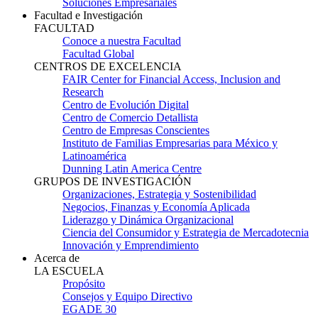
Soluciones Empresariales
Facultad e Investigación
FACULTAD
Conoce a nuestra Facultad
Facultad Global
CENTROS DE EXCELENCIA
FAIR Center for Financial Access, Inclusion and
Research
Centro de Evolución Digital
Centro de Comercio Detallista
Centro de Empresas Conscientes
Instituto de Familias Empresarias para México y
Latinoamérica
Dunning Latin America Centre
GRUPOS DE INVESTIGACIÓN
Organizaciones, Estrategia y Sostenibilidad
Negocios, Finanzas y Economía Aplicada
Liderazgo y Dinámica Organizacional
Ciencia del Consumidor y Estrategia de Mercadotecnia
Innovación y Emprendimiento
Acerca de
LA ESCUELA
Propósito
Consejos y Equipo Directivo
EGADE 30