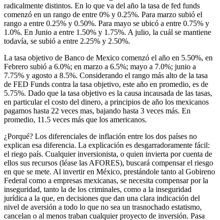
radicalmente distintos. En lo que va del año la tasa de fed funds
comenzó en un rango de entre 0% y 0.25%. Para marzo subió el
rango a entre 0.25% y 0.50%. Para mayo se ubicó a entre 0.75% y
1.0%. En Junio a entre 1.50% y 1.75%. A julio, la cuál se mantiene
todavía, se subió a entre 2.25% y 2.50%.
La tasa objetivo de Banco de Mexico comenzó el año en 5.50%, en
Febrero subió a 6.0%; en marzo a 6.5%; mayo a 7.0%; junio a
7.75% y agosto a 8.5%. Considerando el rango más alto de la tasa
de FED Funds contra la tasa objetivo, este año en promedio, es de
5.75%. Dado que la tasa objetivo es la causa incausada de las tasas,
en particular el costo del dinero, a principios de año los mexicanos
pagamos hasta 22 veces mas, bajando hasta 3 veces más. En
promedio, 11.5 veces más que los americanos.
¿Porqué? Los diferenciales de inflación entre los dos países no
explican esa diferencia. La explicación es desgarradoramente fácil:
el riego país. Cualquier inversionista, o quien invierta por cuenta de
ellos sus recursos (léase las AFORES), buscará compensar el riesgo
en que se mete. Al invertir en México, prestándole tanto al Gobireno
Federal como a empresas mexicanas, se necesita compensar por la
inseguridad, tanto la de los criminales, como a la inseguridad
jurídica a la que, en decisiones que dan una clara indicación del
nivel de aversión a todo lo que no sea un trasnochado estatismo,
cancelan o al menos traban cualquier proyecto de inversión. Pasa