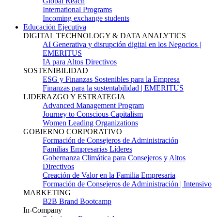
Global Reach
International Programs
Incoming exchange students
Educación Ejecutiva
DIGITAL TECHNOLOGY & DATA ANALYTICS
AI Generativa y disrupción digital en los Negocios |
EMERITUS
IA para Altos Directivos
SOSTENIBILIDAD
ESG y Finanzas Sostenibles para la Empresa
Finanzas para la sustentabilidad | EMERITUS
LIDERAZGO Y ESTRATEGIA
Advanced Management Program
Journey to Conscious Capitalism
Women Leading Organizations
GOBIERNO CORPORATIVO
Formación de Consejeros de Administración
Familias Empresarias Líderes
Gobernanza Climática para Consejeros y Altos
Directivos
Creación de Valor en la Familia Empresaria
Formación de Consejeros de Administración | Intensivo
MARKETING
B2B Brand Bootcamp
In-Company