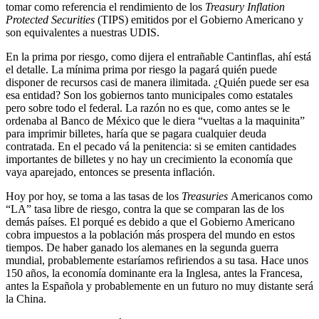
tomar como referencia el rendimiento de los
Treasury Inflation
Protected Securities
(TIPS) emitidos por el Gobierno Americano y
son equivalentes a nuestras UDIS.
En la prima por riesgo, como dijera el entrañable Cantinflas, ahí está
el detalle. La mínima prima por riesgo la pagará quién puede
disponer de recursos casi de manera ilimitada. ¿Quién puede ser esa
esa entidad? Son los gobiernos tanto municipales como estatales
pero sobre todo el federal. La razón no es que, como antes se le
ordenaba al Banco de México que le diera “vueltas a la maquinita”
para imprimir billetes, haría que se pagara cualquier deuda
contratada. En el pecado vá la penitencia: si se emiten cantidades
importantes de billetes y no hay un crecimiento la economía que
vaya aparejado, entonces se presenta inflación.
Hoy por hoy, se toma a las tasas de los
Treasuries
Americanos como
“LA” tasa libre de riesgo, contra la que se comparan las de los
demás países. El porqué es debido a que el Gobierno Americano
cobra impuestos a la población más prospera del mundo en estos
tiempos. De haber ganado los alemanes en la segunda guerra
mundial, probablemente estaríamos refiriendos a su tasa. Hace unos
150 años, la economía dominante era la Inglesa, antes la Francesa,
antes la Española y probablemente en un futuro no muy distante será
la China.