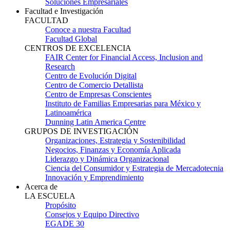
Soluciones Empresariales
Facultad e Investigación
FACULTAD
Conoce a nuestra Facultad
Facultad Global
CENTROS DE EXCELENCIA
FAIR Center for Financial Access, Inclusion and
Research
Centro de Evolución Digital
Centro de Comercio Detallista
Centro de Empresas Conscientes
Instituto de Familias Empresarias para México y
Latinoamérica
Dunning Latin America Centre
GRUPOS DE INVESTIGACIÓN
Organizaciones, Estrategia y Sostenibilidad
Negocios, Finanzas y Economía Aplicada
Liderazgo y Dinámica Organizacional
Ciencia del Consumidor y Estrategia de Mercadotecnia
Innovación y Emprendimiento
Acerca de
LA ESCUELA
Propósito
Consejos y Equipo Directivo
EGADE 30