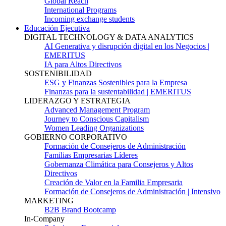
Global Reach
International Programs
Incoming exchange students
Educación Ejecutiva
DIGITAL TECHNOLOGY & DATA ANALYTICS
AI Generativa y disrupción digital en los Negocios |
EMERITUS
IA para Altos Directivos
SOSTENIBILIDAD
ESG y Finanzas Sostenibles para la Empresa
Finanzas para la sustentabilidad | EMERITUS
LIDERAZGO Y ESTRATEGIA
Advanced Management Program
Journey to Conscious Capitalism
Women Leading Organizations
GOBIERNO CORPORATIVO
Formación de Consejeros de Administración
Familias Empresarias Líderes
Gobernanza Climática para Consejeros y Altos
Directivos
Creación de Valor en la Familia Empresaria
Formación de Consejeros de Administración | Intensivo
MARKETING
B2B Brand Bootcamp
In-Company