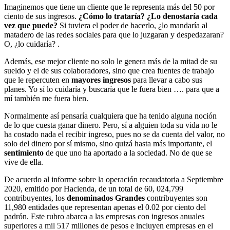
Imaginemos que tiene un cliente que le representa más del 50 por
ciento de sus ingresos.
¿Cómo lo trataría? ¿Lo denostaría cada
vez que puede?
Si tuviera el poder de hacerlo, ¿lo mandaría al
matadero de las redes sociales para que lo juzgaran y despedazaran?
O, ¿lo cuidaría? .
Además, ese mejor cliente no solo le genera más de la mitad de su
sueldo y el de sus colaboradores, sino que crea fuentes de trabajo
que le repercuten en
mayores ingresos
para llevar a cabo sus
planes. Yo sí lo cuidaría y buscaría que le fuera bien …. para que a
mí también me fuera bien.
Normalmente así pensaría cualquiera que ha tenido alguna noción
de lo que cuesta ganar dinero. Pero, sí a alguien toda su vida no le
ha costado nada el recibir ingreso, pues no se da cuenta del valor, no
solo del dinero por sí mismo, sino quizá hasta más importante, el
sentimiento
de que uno ha aportado a la sociedad. No de que se
vive de ella.
De acuerdo al informe sobre la operación recaudatoria a Septiembre
2020, emitido por Hacienda, de un total de 60, 024,799
contribuyentes, los
denominados Grandes
contribuyentes son
11,980 entidades que representan apenas el 0.02 por ciento del
padrón. Este rubro abarca a las empresas con ingresos anuales
superiores a mil 517 millones de pesos e incluyen empresas en el