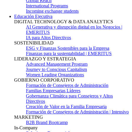
Global Reach
International Programs
Incoming exchange students
Educación Ejecutiva
DIGITAL TECHNOLOGY & DATA ANALYTICS
AI Generativa y disrupción digital en los Negocios |
EMERITUS
IA para Altos Directivos
SOSTENIBILIDAD
ESG y Finanzas Sostenibles para la Empresa
Finanzas para la sustentabilidad | EMERITUS
LIDERAZGO Y ESTRATEGIA
Advanced Management Program
Journey to Conscious Capitalism
Women Leading Organizations
GOBIERNO CORPORATIVO
Formación de Consejeros de Administración
Familias Empresarias Líderes
Gobernanza Climática para Consejeros y Altos
Directivos
Creación de Valor en la Familia Empresaria
Formación de Consejeros de Administración | Intensivo
MARKETING
B2B Brand Bootcamp
In-Company