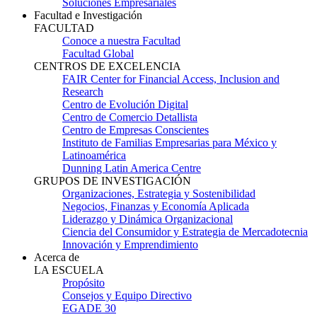
Soluciones Empresariales
Facultad e Investigación
FACULTAD
Conoce a nuestra Facultad
Facultad Global
CENTROS DE EXCELENCIA
FAIR Center for Financial Access, Inclusion and
Research
Centro de Evolución Digital
Centro de Comercio Detallista
Centro de Empresas Conscientes
Instituto de Familias Empresarias para México y
Latinoamérica
Dunning Latin America Centre
GRUPOS DE INVESTIGACIÓN
Organizaciones, Estrategia y Sostenibilidad
Negocios, Finanzas y Economía Aplicada
Liderazgo y Dinámica Organizacional
Ciencia del Consumidor y Estrategia de Mercadotecnia
Innovación y Emprendimiento
Acerca de
LA ESCUELA
Propósito
Consejos y Equipo Directivo
EGADE 30