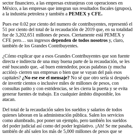
sector financiero, a las empresas extranjeras con operaciones en
México, a las empresas que integran sus resultados fiscales (grupos),
a la industria petrolera y también a
PEMEX y CFE.
Pues ese 0.02 por ciento del numero de contribuyentes, representó el
51 por ciento del total de la recaudación de 2019 que, en su totalidad
fue de 3,202,651 millones de pesos. Ciertamente está PEMEX y
CFE pero… sus ingresos
dependen de todos nosotros
y, claro,
también de los Grandes Contribuyentes.
¿Cómo explicar que a esos Grandes Contribuyentes que son fuente
directa e indirecta de una muy buena parte de la recaudación, se les
esté buscando que, -al buen entendedor, pocas palabras (y mucha
acción)- cierren sus empresas o bien que se vayan del país esos
capitales?
¿No ese ese el mensaje?
No sé que otro sería si después
de invertir cientos o inclusive miles de millones de pesos, con
consultas patito y con estridencias, se les cierra la puerta y se evita
generar fuentes de trabajo. En cualquier ámbito disponible, los
atacan.
Del total de la recaudación salen los sueldos y salarios de todos
quienes laboran en la administración pública. Salen los servicios
como alumbrado, por poner un ejemplo, pero también los sueldos
del poder judicial así como del poder legislativo. ¡Ah! Se me pasaba,
también de ahí salen los más de 5,000 millones de pesos que se