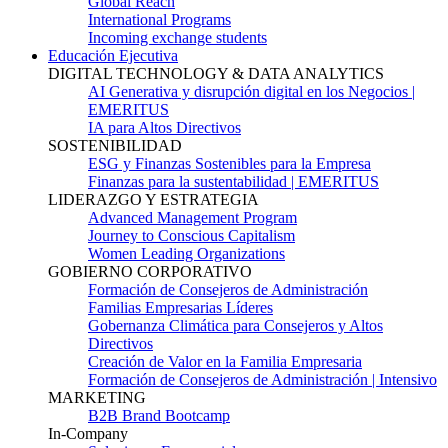
Global Reach
International Programs
Incoming exchange students
Educación Ejecutiva
DIGITAL TECHNOLOGY & DATA ANALYTICS
AI Generativa y disrupción digital en los Negocios |
EMERITUS
IA para Altos Directivos
SOSTENIBILIDAD
ESG y Finanzas Sostenibles para la Empresa
Finanzas para la sustentabilidad | EMERITUS
LIDERAZGO Y ESTRATEGIA
Advanced Management Program
Journey to Conscious Capitalism
Women Leading Organizations
GOBIERNO CORPORATIVO
Formación de Consejeros de Administración
Familias Empresarias Líderes
Gobernanza Climática para Consejeros y Altos
Directivos
Creación de Valor en la Familia Empresaria
Formación de Consejeros de Administración | Intensivo
MARKETING
B2B Brand Bootcamp
In-Company