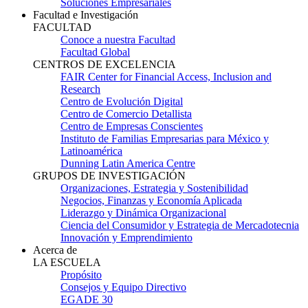
Soluciones Empresariales
Facultad e Investigación
FACULTAD
Conoce a nuestra Facultad
Facultad Global
CENTROS DE EXCELENCIA
FAIR Center for Financial Access, Inclusion and
Research
Centro de Evolución Digital
Centro de Comercio Detallista
Centro de Empresas Conscientes
Instituto de Familias Empresarias para México y
Latinoamérica
Dunning Latin America Centre
GRUPOS DE INVESTIGACIÓN
Organizaciones, Estrategia y Sostenibilidad
Negocios, Finanzas y Economía Aplicada
Liderazgo y Dinámica Organizacional
Ciencia del Consumidor y Estrategia de Mercadotecnia
Innovación y Emprendimiento
Acerca de
LA ESCUELA
Propósito
Consejos y Equipo Directivo
EGADE 30