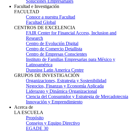
Soluciones Empresariales
Facultad e Investigación
FACULTAD
Conoce a nuestra Facultad
Facultad Global
CENTROS DE EXCELENCIA
FAIR Center for Financial Access, Inclusion and
Research
Centro de Evolución Digital
Centro de Comercio Detallista
Centro de Empresas Conscientes
Instituto de Familias Empresarias para México y
Latinoamérica
Dunning Latin America Centre
GRUPOS DE INVESTIGACIÓN
Organizaciones, Estrategia y Sostenibilidad
Negocios, Finanzas y Economía Aplicada
Liderazgo y Dinámica Organizacional
Ciencia del Consumidor y Estrategia de Mercadotecnia
Innovación y Emprendimiento
Acerca de
LA ESCUELA
Propósito
Consejos y Equipo Directivo
EGADE 30