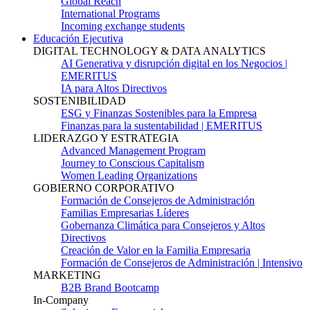
Global Reach
International Programs
Incoming exchange students
Educación Ejecutiva
DIGITAL TECHNOLOGY & DATA ANALYTICS
AI Generativa y disrupción digital en los Negocios |
EMERITUS
IA para Altos Directivos
SOSTENIBILIDAD
ESG y Finanzas Sostenibles para la Empresa
Finanzas para la sustentabilidad | EMERITUS
LIDERAZGO Y ESTRATEGIA
Advanced Management Program
Journey to Conscious Capitalism
Women Leading Organizations
GOBIERNO CORPORATIVO
Formación de Consejeros de Administración
Familias Empresarias Líderes
Gobernanza Climática para Consejeros y Altos
Directivos
Creación de Valor en la Familia Empresaria
Formación de Consejeros de Administración | Intensivo
MARKETING
B2B Brand Bootcamp
In-Company