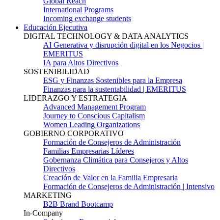
Global Reach
International Programs
Incoming exchange students
Educación Ejecutiva
DIGITAL TECHNOLOGY & DATA ANALYTICS
AI Generativa y disrupción digital en los Negocios |
EMERITUS
IA para Altos Directivos
SOSTENIBILIDAD
ESG y Finanzas Sostenibles para la Empresa
Finanzas para la sustentabilidad | EMERITUS
LIDERAZGO Y ESTRATEGIA
Advanced Management Program
Journey to Conscious Capitalism
Women Leading Organizations
GOBIERNO CORPORATIVO
Formación de Consejeros de Administración
Familias Empresarias Líderes
Gobernanza Climática para Consejeros y Altos
Directivos
Creación de Valor en la Familia Empresaria
Formación de Consejeros de Administración | Intensivo
MARKETING
B2B Brand Bootcamp
In-Company