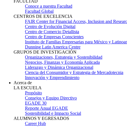
FACULTAD
Conoce a nuestra Facultad
Facultad Global
CENTROS DE EXCELENCIA
FAIR Center for Financial Access, Inclusion and Resear
Centro de Evolución Digital
Centro de Comercio Detallista
Centro de Empresas Conscientes
Instituto de Familias Empresarias para México y Latinoa
Dunning Latin America Centre
GRUPOS DE INVESTIGACIÓN
Organizaciones, Estrategia y Sostenibilidad
Negocios, Finanzas y Economía Aplicada
Liderazgo y Dinámica Organizacional
Ciencia del Consumidor y Estrategia de Mercadotecnia
Innovación y Emprendimiento
Acerca de
LA ESCUELA
Propósito
Consejos y Equipo Directivo
EGADE 30
Reporte Anual EGADE
Sostenibilidad e Impacto Social
ALUMNOS Y EGRESADOS
Career Hub