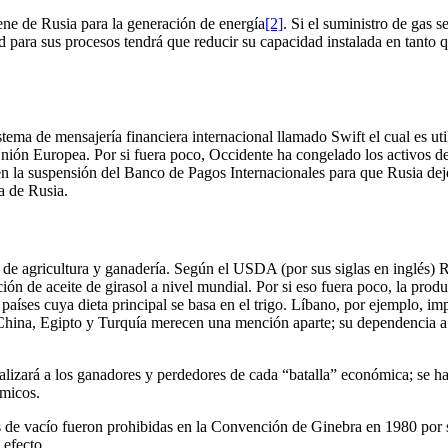
ene de Rusia para la generación de energía
[2]
. Si el suministro de gas 
dad para sus procesos tendrá que reducir su capacidad instalada en tanto
ma de mensajería financiera internacional llamado Swift el cual es util
nión Europea. Por si fuera poco, Occidente ha congelado los activos del 
en la suspensión del Banco de Pagos Internacionales para que Rusia dej
ra de Rusia.
s de agricultura y ganadería. Según el USDA (por sus siglas en inglés) 
ión de aceite de girasol a nivel mundial. Por si eso fuera poco, la prod
países cuya dieta principal se basa en el trigo. Líbano, por ejemplo, i
hina, Egipto y Turquía merecen una mención aparte; su dependencia a la
izará a los ganadores y perdedores de cada “batalla” económica; se har
ómicos.
 de vacío fueron prohibidas en la Convención de Ginebra en 1980 por su 
 efecto.