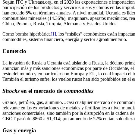
Según ITC y Ukrstast.org, en el 2020 las exportaciones e importacion
participación de los productos y servicios rusos y chinos en las impo
han crecido 5% en términos anuales. A nivel mundial, Ucrania es líder
combustibles minerales (14.36%), maquinara, aparatos mecánicos, rea
China, Polonia, Rusia, Turquía, Alemania y Estados Unidos.
Como bomba hiperbárica
[1]
, los “misiles” económicos están impactan
commodities, sistema financiero, energía y sector agroalimentario.
Comercio
La invasión de Rusia a Ucrania está aislando a Rusia, la décimo pri
anuncian más y más sanciones económicas por parte de Occidente, el c
resto del mundo y en particular con Europa y EU, lo cual impacta el tr
También el turismo sufre; los vuelos rusos han sido prohibidos en e
Shocks
en el mercado de
commodities
Granos, petróleo, gas, aluminio…casi cualquier mercado de commodity
relevante en las exportaciones de metales y fertilizantes a nivel mundi
sanciones comerciales, sino también por la disrupción en la cadena de s
CBOT pasó de $860 a $1,314; ¡un aumento de 52% en tan solo diez d
Gas y energía