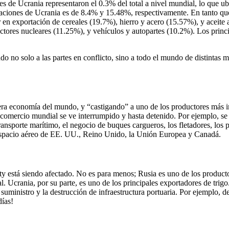
es de Ucrania representaron el 0.3% del total a nivel mundial, lo que u
rtaciones de Ucrania es de 8.4% y 15.48%, respectivamente. En tanto qu
 en exportación de cereales (19.7%), hierro y acero (15.57%), y aceite
ctores nucleares (11.25%), y vehículos y autopartes (10.2%). Los princ
do no solo a las partes en conflicto, sino a todo el mundo de distintas
mera economía del mundo, y “castigando” a uno de los productores más 
omercio mundial se ve interrumpido y hasta detenido. Por ejemplo, se h
ansporte marítimo, el negocio de buques cargueros, los fletadores, los p
l espacio aéreo de EE. UU., Reino Unido, la Unión Europea y Canadá.
 está siendo afectado. No es para menos; Rusia es uno de los producto
al. Ucrania, por su parte, es uno de los principales exportadores de trig
uministro y la destrucción de infraestructura portuaria. Por ejemplo, de
ías!