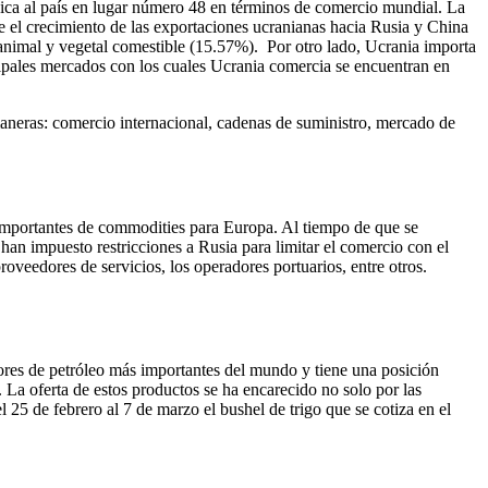
bica al país en lugar número 48 en términos de comercio mundial. La
e el crecimiento de las exportaciones ucranianas hacia Rusia y China
 animal y vegetal comestible (15.57%). Por otro lado, Ucrania importa
ipales mercados con los cuales Ucrania comercia se encuentran en
 maneras: comercio internacional, cadenas de suministro, mercado de
importantes de commodities para Europa. Al tiempo de que se
an impuesto restricciones a Rusia para limitar el comercio con el
roveedores de servicios, los operadores portuarios, entre otros.
res de petróleo más importantes del mundo y tiene una posición
o. La oferta de estos productos se ha encarecido no solo por las
l 25 de febrero al 7 de marzo el bushel de trigo que se cotiza en el