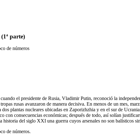
(1ª parte)
poco de números
ando el presidente de Rusia, Vladimir Putin, reconoció la independenci
as tropas rusas avanzaron de manera decisiva. En menos de un mes, mar
 dos plantas nucleares ubicadas en Zaporizhzhia y en el sur de Ucrania,
con consecuencias económicas; después de todo, así solían justificarse
 la historia del siglo XXI una guerra cuyos arsenales no son balísticos 
poco de números.