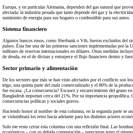
Europa, y en particular Alemania, dependen del gas natural que provi
afectada; la industria pesada que tanto depende del gas y la electrici
suministro de energía para sus hogares o combustible para sus autos.
Sistema financiero
Algunos bancos rusos, como Sberbank o Vtb, fueron excluidos del siste
países. Ésta fue una de las primeras sanciones implementadas por la U
millones de reservas internacionales en dólares. Otras medidas incluy
de deuda, en el de divisas y entorpece el flujo financiero dentro y fue
Sector primario y alimentación
De los sectores que más se han visto afectados por el conflicto son lo
trigo, una quinta parte del maíz comercializado y el 80% de la producc
fue escasa. ¿La consecuencia? Escasez y encarecimiento del grano en 
Bangladesh importan cerca del 21%. Por su importancia geopolítica, C
consecuencias políticas y sociales graves.
Haciendo honor al nombre de esta columna, en la segunda parte se anal
se vislumbrará los retos hacia adelante para los distintos actores econ
Solo me resta cerrar esta columna con una reflexión final. Las bombas
económicos – con su debida comparación – parecieran tener el mismo