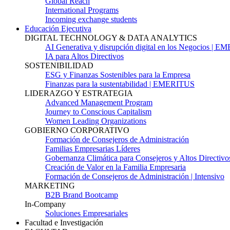
Global Reach
International Programs
Incoming exchange students
Educación Ejecutiva
DIGITAL TECHNOLOGY & DATA ANALYTICS
AI Generativa y disrupción digital en los Negocios | 
IA para Altos Directivos
SOSTENIBILIDAD
ESG y Finanzas Sostenibles para la Empresa
Finanzas para la sustentabilidad | EMERITUS
LIDERAZGO Y ESTRATEGIA
Advanced Management Program
Journey to Conscious Capitalism
Women Leading Organizations
GOBIERNO CORPORATIVO
Formación de Consejeros de Administración
Familias Empresarias Líderes
Gobernanza Climática para Consejeros y Altos Directivo
Creación de Valor en la Familia Empresaria
Formación de Consejeros de Administración | Intensivo
MARKETING
B2B Brand Bootcamp
In-Company
Soluciones Empresariales
Facultad e Investigación