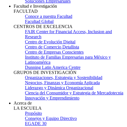
Soluciones Empresariales
Facultad e Investigación
FACULTAD
Conoce a nuestra Facultad
Facultad Global
CENTROS DE EXCELENCIA
FAIR Center for Financial Access, Inclusion and
Research
Centro de Evolución Digital
Centro de Comercio Detallista
Centro de Empresas Conscientes
Instituto de Familias Empresarias para México y
Latinoamérica
Dunning Latin America Centre
GRUPOS DE INVESTIGACIÓN
Organizaciones, Estrategia y Sostenibilidad
Negocios, Finanzas y Economía Aplicada
Liderazgo y Dinámica Organizacional
Ciencia del Consumidor y Estrategia de Mercadotecnia
Innovación y Emprendimiento
Acerca de
LA ESCUELA
Propósito
Consejos y Equipo Directivo
EGADE 30