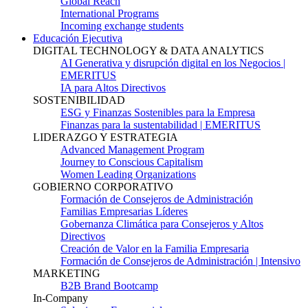
Global Reach
International Programs
Incoming exchange students
Educación Ejecutiva
DIGITAL TECHNOLOGY & DATA ANALYTICS
AI Generativa y disrupción digital en los Negocios |
EMERITUS
IA para Altos Directivos
SOSTENIBILIDAD
ESG y Finanzas Sostenibles para la Empresa
Finanzas para la sustentabilidad | EMERITUS
LIDERAZGO Y ESTRATEGIA
Advanced Management Program
Journey to Conscious Capitalism
Women Leading Organizations
GOBIERNO CORPORATIVO
Formación de Consejeros de Administración
Familias Empresarias Líderes
Gobernanza Climática para Consejeros y Altos
Directivos
Creación de Valor en la Familia Empresaria
Formación de Consejeros de Administración | Intensivo
MARKETING
B2B Brand Bootcamp
In-Company