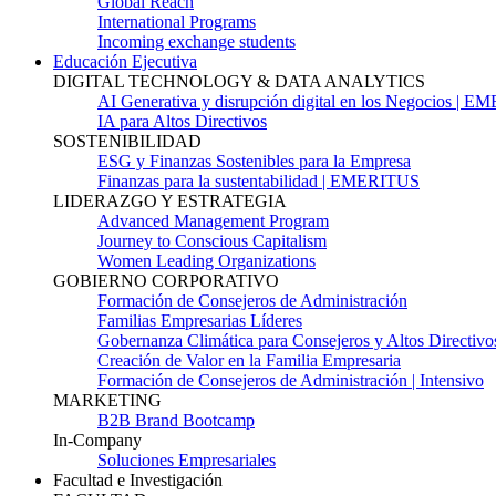
Global Reach
International Programs
Incoming exchange students
Educación Ejecutiva
DIGITAL TECHNOLOGY & DATA ANALYTICS
AI Generativa y disrupción digital en los Negocios | 
IA para Altos Directivos
SOSTENIBILIDAD
ESG y Finanzas Sostenibles para la Empresa
Finanzas para la sustentabilidad | EMERITUS
LIDERAZGO Y ESTRATEGIA
Advanced Management Program
Journey to Conscious Capitalism
Women Leading Organizations
GOBIERNO CORPORATIVO
Formación de Consejeros de Administración
Familias Empresarias Líderes
Gobernanza Climática para Consejeros y Altos Directivo
Creación de Valor en la Familia Empresaria
Formación de Consejeros de Administración | Intensivo
MARKETING
B2B Brand Bootcamp
In-Company
Soluciones Empresariales
Facultad e Investigación