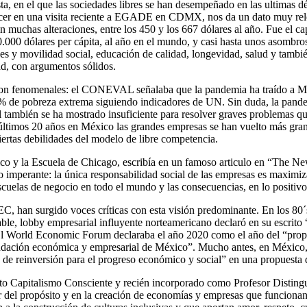
ta, en el que las sociedades libres se han desempeñado en las ultimas d
ocer en una visita reciente a EGADE en CDMX, nos da un dato muy relev
n muchas alteraciones, entre los 450 y los 667 dólares al año. Fue el ca
10.000 dólares per cápita, al año en el mundo, y casi hasta unos asombro
des y movilidad social, educación de calidad, longevidad, salud y tambi
d, con argumentos sólidos.
son fenomenales: el CONEVAL señalaba que la pandemia ha traído a Mé
% de pobreza extrema siguiendo indicadores de UN. Sin duda, la pandem
bal también se ha mostrado insuficiente para resolver graves problema
 últimos 20 años en México las grandes empresas se han vuelto más gran
ertas debilidades del modelo de libre competencia.
co y la Escuela de Chicago, escribía en un famoso articulo en “The New
imperante: la única responsabilidad social de las empresas es maximizar
cuelas de negocio en todo el mundo y las consecuencias, en lo positivo
C, han surgido voces críticas con esta visión predominante. En los 80´s
ble, lobby empresarial influyente norteamericano declaró en su escrito 
os. El World Economic Forum declaraba el año 2020 como el año del “p
fundación económica y empresarial de México”. Mucho antes, en Méxic
nto de reinversión para el progreso económico y social” en una propues
o Capitalismo Consciente y recién incorporado como Profesor Distingu
r del propósito y en la creación de economías y empresas que funcionan