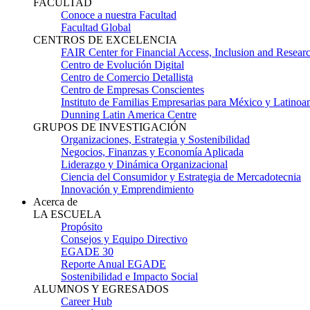
FACULTAD
Conoce a nuestra Facultad
Facultad Global
CENTROS DE EXCELENCIA
FAIR Center for Financial Access, Inclusion and Resear
Centro de Evolución Digital
Centro de Comercio Detallista
Centro de Empresas Conscientes
Instituto de Familias Empresarias para México y Latinoa
Dunning Latin America Centre
GRUPOS DE INVESTIGACIÓN
Organizaciones, Estrategia y Sostenibilidad
Negocios, Finanzas y Economía Aplicada
Liderazgo y Dinámica Organizacional
Ciencia del Consumidor y Estrategia de Mercadotecnia
Innovación y Emprendimiento
Acerca de
LA ESCUELA
Propósito
Consejos y Equipo Directivo
EGADE 30
Reporte Anual EGADE
Sostenibilidad e Impacto Social
ALUMNOS Y EGRESADOS
Career Hub