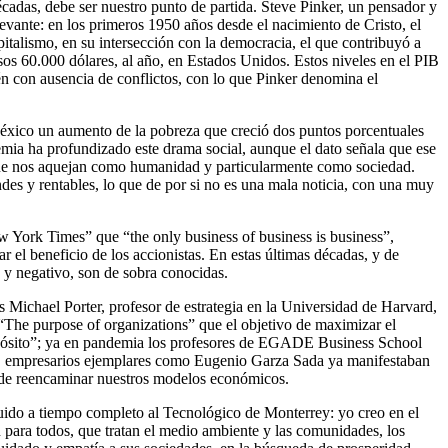
écadas, debe ser nuestro punto de partida. Steve Pinker, un pensador y
ante: en los primeros 1950 años desde el nacimiento de Cristo, el
pitalismo, en su intersección con la democracia, el que contribuyó a
sos 60.000 dólares, al año, en Estados Unidos. Estos niveles en el PIB
én con ausencia de conflictos, con lo que Pinker denomina el
xico un aumento de la pobreza que creció dos puntos porcentuales
ia ha profundizado este drama social, aunque el dato señala que ese
s que nos aquejan como humanidad y particularmente como sociedad.
des y rentables, lo que de por si no es una mala noticia, con una muy
 York Times” que “the only business of business is business”,
 el beneficio de los accionistas. En estas últimas décadas, y de
 y negativo, son de sobra conocidas.
 Michael Porter, profesor de estrategia en la Universidad de Harvard,
“The purpose of organizations” que el objetivo de maximizar el
ropósito”; ya en pandemia los profesores de EGADE Business School
o, empresarios ejemplares como Eugenio Garza Sada ya manifestaban
ta de reencaminar nuestros modelos económicos.
ido a tiempo completo al Tecnológico de Monterrey: yo creo en el
 para todos, que tratan el medio ambiente y las comunidades, los