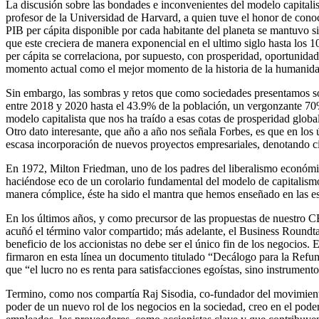
La discusión sobre las bondades e inconvenientes del modelo capitalis
profesor de la Universidad de Harvard, a quien tuve el honor de con
PIB per cápita disponible por cada habitante del planeta se mantuvo si
que este creciera de manera exponencial en el ultimo siglo hasta los 
per cápita se correlaciona, por supuesto, con prosperidad, oportunida
momento actual como el mejor momento de la historia de la humanida
Sin embargo, las sombras y retos que como sociedades presentamos 
entre 2018 y 2020 hasta el 43.9% de la población, un vergonzante 70
modelo capitalista que nos ha traído a esas cotas de prosperidad glo
Otro dato interesante, que año a año nos señala Forbes, es que en los
escasa incorporación de nuevos proyectos empresariales, denotando ci
En 1972, Milton Friedman, uno de los padres del liberalismo económi
haciéndose eco de un corolario fundamental del modelo de capitalismo 
manera cómplice, éste ha sido el mantra que hemos enseñado en las es
En los últimos años, y como precursor de las propuestas de nuestro CE
acuñó el término valor compartido; más adelante, el Business Roundta
beneficio de los accionistas no debe ser el único fin de los negoci
firmaron en esta línea un documento titulado “Decálogo para la Re
que “el lucro no es renta para satisfacciones egoístas, sino instrume
Termino, como nos compartía Raj Sisodia, co-fundador del movimient
poder de un nuevo rol de los negocios en la sociedad, creo en el pode