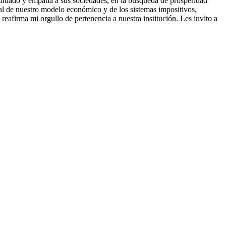
cuidado y empatía a sus sociedades, en la búsqueda de prosperidad
tal de nuestro modelo económico y de los sistemas impositivos,
reafirma mi orgullo de pertenencia a nuestra institución. Les invito a