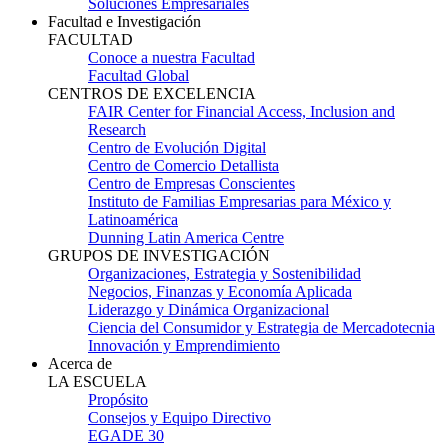
Soluciones Empresariales
Facultad e Investigación
FACULTAD
Conoce a nuestra Facultad
Facultad Global
CENTROS DE EXCELENCIA
FAIR Center for Financial Access, Inclusion and
Research
Centro de Evolución Digital
Centro de Comercio Detallista
Centro de Empresas Conscientes
Instituto de Familias Empresarias para México y
Latinoamérica
Dunning Latin America Centre
GRUPOS DE INVESTIGACIÓN
Organizaciones, Estrategia y Sostenibilidad
Negocios, Finanzas y Economía Aplicada
Liderazgo y Dinámica Organizacional
Ciencia del Consumidor y Estrategia de Mercadotecnia
Innovación y Emprendimiento
Acerca de
LA ESCUELA
Propósito
Consejos y Equipo Directivo
EGADE 30