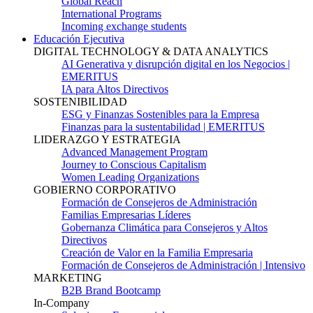
Global Reach
International Programs
Incoming exchange students
Educación Ejecutiva
DIGITAL TECHNOLOGY & DATA ANALYTICS
AI Generativa y disrupción digital en los Negocios |
EMERITUS
IA para Altos Directivos
SOSTENIBILIDAD
ESG y Finanzas Sostenibles para la Empresa
Finanzas para la sustentabilidad | EMERITUS
LIDERAZGO Y ESTRATEGIA
Advanced Management Program
Journey to Conscious Capitalism
Women Leading Organizations
GOBIERNO CORPORATIVO
Formación de Consejeros de Administración
Familias Empresarias Líderes
Gobernanza Climática para Consejeros y Altos
Directivos
Creación de Valor en la Familia Empresaria
Formación de Consejeros de Administración | Intensivo
MARKETING
B2B Brand Bootcamp
In-Company