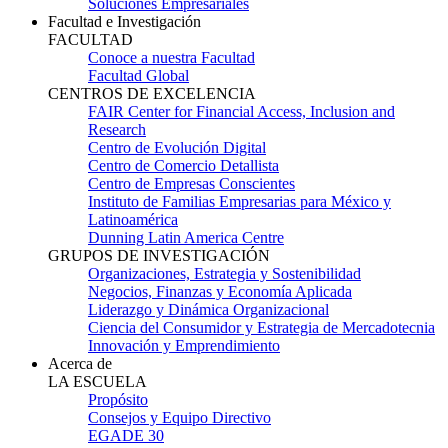
Soluciones Empresariales
Facultad e Investigación
FACULTAD
Conoce a nuestra Facultad
Facultad Global
CENTROS DE EXCELENCIA
FAIR Center for Financial Access, Inclusion and
Research
Centro de Evolución Digital
Centro de Comercio Detallista
Centro de Empresas Conscientes
Instituto de Familias Empresarias para México y
Latinoamérica
Dunning Latin America Centre
GRUPOS DE INVESTIGACIÓN
Organizaciones, Estrategia y Sostenibilidad
Negocios, Finanzas y Economía Aplicada
Liderazgo y Dinámica Organizacional
Ciencia del Consumidor y Estrategia de Mercadotecnia
Innovación y Emprendimiento
Acerca de
LA ESCUELA
Propósito
Consejos y Equipo Directivo
EGADE 30