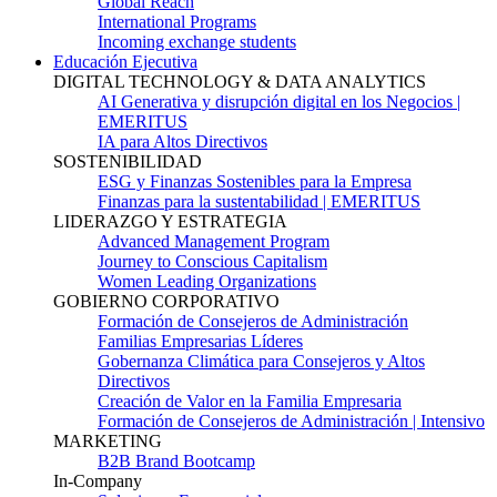
Global Reach
International Programs
Incoming exchange students
Educación Ejecutiva
DIGITAL TECHNOLOGY & DATA ANALYTICS
AI Generativa y disrupción digital en los Negocios |
EMERITUS
IA para Altos Directivos
SOSTENIBILIDAD
ESG y Finanzas Sostenibles para la Empresa
Finanzas para la sustentabilidad | EMERITUS
LIDERAZGO Y ESTRATEGIA
Advanced Management Program
Journey to Conscious Capitalism
Women Leading Organizations
GOBIERNO CORPORATIVO
Formación de Consejeros de Administración
Familias Empresarias Líderes
Gobernanza Climática para Consejeros y Altos
Directivos
Creación de Valor en la Familia Empresaria
Formación de Consejeros de Administración | Intensivo
MARKETING
B2B Brand Bootcamp
In-Company