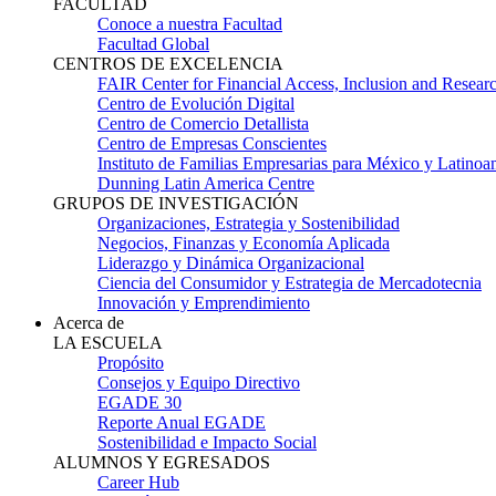
FACULTAD
Conoce a nuestra Facultad
Facultad Global
CENTROS DE EXCELENCIA
FAIR Center for Financial Access, Inclusion and Resear
Centro de Evolución Digital
Centro de Comercio Detallista
Centro de Empresas Conscientes
Instituto de Familias Empresarias para México y Latinoa
Dunning Latin America Centre
GRUPOS DE INVESTIGACIÓN
Organizaciones, Estrategia y Sostenibilidad
Negocios, Finanzas y Economía Aplicada
Liderazgo y Dinámica Organizacional
Ciencia del Consumidor y Estrategia de Mercadotecnia
Innovación y Emprendimiento
Acerca de
LA ESCUELA
Propósito
Consejos y Equipo Directivo
EGADE 30
Reporte Anual EGADE
Sostenibilidad e Impacto Social
ALUMNOS Y EGRESADOS
Career Hub