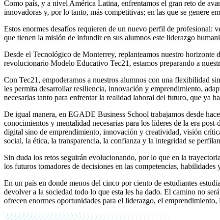
Como país, y a nivel América Latina, enfrentamos el gran reto de avanz
innovadoras y, por lo tanto, más competitivas; en las que se genere em
Estos enormes desafíos requieren de un nuevo perfil de profesional: ve
que tienen la misión de infundir en sus alumnos este liderazgo humani
Desde el Tecnológico de Monterrey, replanteamos nuestro horizonte 
revolucionario Modelo Educativo Tec21, estamos preparando a nuestro
Con Tec21, empoderamos a nuestros alumnos con una flexibilidad sin p
les permita desarrollar resiliencia, innovación y emprendimiento, adap
necesarias tanto para enfrentar la realidad laboral del futuro, que y
De igual manera, en EGADE Business School trabajamos desde hace un
conocimientos y mentalidad necesarias para los líderes de la era post-
digital sino de emprendimiento, innovación y creatividad, visión crític
social, la ética, la transparencia, la confianza y la integridad se per
Sin duda los retos seguirán evolucionando, por lo que en la trayector
los futuros tomadores de decisiones en las competencias, habilidades y
En un país en donde menos del cinco por ciento de estudiantes estudi
devolver a la sociedad todo lo que esta les ha dado. El camino no será
ofrecen enormes oportunidades para el liderazgo, el emprendimiento, 