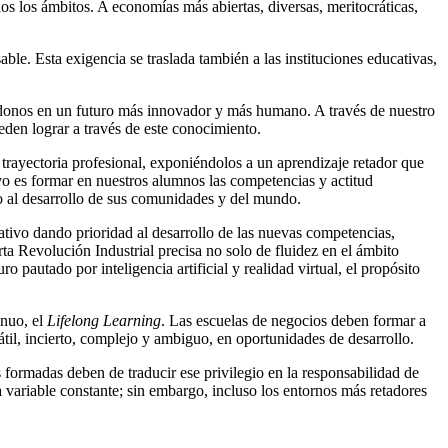
os los ámbitos. A economías más abiertas, diversas, meritocráticas,
le. Esta exigencia se traslada también a las instituciones educativas,
ndonos en un futuro más innovador y más humano. A través de nuestro
den lograr a través de este conocimiento.
rayectoria profesional, exponiéndolos a un aprendizaje retador que
ivo es formar en nuestros alumnos las competencias y actitud
do al desarrollo de sus comunidades y del mundo.
ivo dando prioridad al desarrollo de las nuevas competencias,
rta Revolución Industrial precisa no solo de fluidez en el ámbito
 pautado por inteligencia artificial y realidad virtual, el propósito
.
inuo, el
Lifelong Learning
. Las escuelas de negocios deben formar a
átil, incierto, complejo y ambiguo, en oportunidades de desarrollo.
formadas deben de traducir ese privilegio en la responsabilidad de
a variable constante; sin embargo, incluso los entornos más retadores