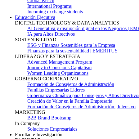
Global Reach
International Programs
Incoming exchange students
Educación Ejecutiva
DIGITAL TECHNOLOGY & DATA ANALYTICS
AI Generativa y disrupción digital en los Negocios | 
IA para Altos Directivos
SOSTENIBILIDAD
ESG y Finanzas Sostenibles para la Empresa
Finanzas para la sustentabilidad | EMERITUS
LIDERAZGO Y ESTRATEGIA
Advanced Management Program
Journey to Conscious Capitalism
Women Leading Organizations
GOBIERNO CORPORATIVO
Formación de Consejeros de Administración
Familias Empresarias Líderes
Gobernanza Climática para Consejeros y Altos Directivo
Creación de Valor en la Familia Empresaria
Formación de Consejeros de Administración | Intensivo
MARKETING
B2B Brand Bootcamp
In-Company
Soluciones Empresariales
Facultad e Investigación