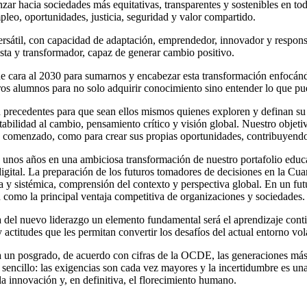
ar hacia sociedades más equitativas, transparentes y sostenibles en tod
pleo, oportunidades, justicia, seguridad y valor compartido.
rsátil, con capacidad de adaptación, emprendedor, innovador y responsab
sta y transformador, capaz de generar cambio positivo.
de cara al 2030 para sumarnos y encabezar esta transformación enfocá
s alumnos para no solo adquirir conocimiento sino entender lo que pue
recedentes para que sean ellos mismos quienes exploren y definan su t
tabilidad al cambio, pensamiento crítico y visión global. Nuestro objet
a ha comenzado, como para crear sus propias oportunidades, contribuyen
os años en una ambiciosa transformación de nuestro portafolio educat
digital. La preparación de los futuros tomadores de decisiones en la Cua
a y sistémica, comprensión del contexto y perspectiva global. En un futuro
filan como la principal ventaja competitiva de organizaciones y sociedades
ia del nuevo liderazgo un elemento fundamental será el aprendizaje cont
 actitudes que les permitan convertir los desafíos del actual entorno vol
a un posgrado, de acuerdo con cifras de la OCDE, las generaciones más 
 sencillo: las exigencias son cada vez mayores y la incertidumbre es un
la innovación y, en definitiva, el florecimiento humano.