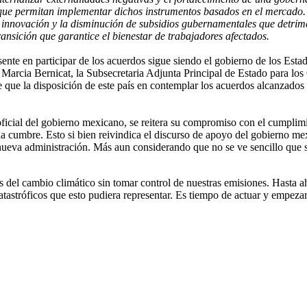
que permitan implementar dichos instrumentos basados ​​en el mercado.
 innovación y la disminución de subsidios gubernamentales que detrime
ansición que garantice el bienestar de trabajadores afectados.
ente en participar de los acuerdos sigue siendo el gobierno de los Esta
 Marcia Bernicat, la Subsecretaria Adjunta Principal de Estado para lo
e que la disposición de este país en contemplar los acuerdos alcanzados
ficial del gobierno mexicano, se reitera su compromiso con el cumplim
 la cumbre. Esto si bien reivindica el discurso de apoyo del gobierno 
 nueva administración. Más aun considerando que no se ve sencillo que 
os del cambio climático sin tomar control de nuestras emisiones. Hasta a
tastróficos que esto pudiera representar. Es tiempo de actuar y empezar 