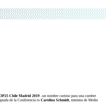
OP25 Chile Madrid 2019
–un nombre curioso para una cumbre
ignada de la Conferencia es
Carolina Schmidt
, ministra de Medio