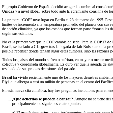
El propio Gobierno de España decidió acoger la cumbre al considerarla 
Unidas
y a nivel global, sobre todo ante la apremiante consigna de t
La primera “COP” tuvo lugar en Berlín el 28 de marzo de 1995. Pese a
límites de incremento a la temperatura promedio del planeta con sus re
de acción climática, ya que los estados que forman parte “toman las de
según sus estatutos.
No es la primera vez que la COP cambia de sede. Para
la COP17 de 
Brasil, se trasladó a Glasgow tras la llegada de Jair Bolsonaro a la pr
posible repensar donde tengan lugar estas cumbres, sino las razones por
Todos los países del mundo sufren o sufrirán, en mayor o menor medid
colectiva y coordinada globalmente. Es duro ver que la agenda de algu
resultado de sus propias decisiones del pasado.
Brasil
ha vivido recientemente uno de los mayores desastres ambiental
Fiyi
, que alberga a casi un millón de personas en el centro del Pacífic
En esta nueva cita climática, hay tres preguntas ineludibles para en
¿Qué acuerdos se pueden alcanzar?
Aunque no se tiene del t
principalmente los siguientes cuatro puntos:
a)
El
uso de impuestos
y otros instrumentos de mercado para in