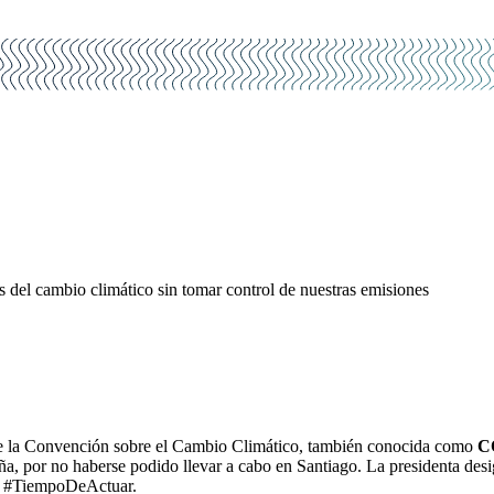
s del cambio climático sin tomar control de nuestras emisiones
s de la Convención sobre el Cambio Climático, también conocida como
C
ña, por no haberse podido llevar a cabo en Santiago. La presidenta des
es #TiempoDeActuar.