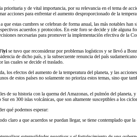
prioritaria y de vital importancia, por su relevancia en el tema de acci
omar acciones para enfrentar el aumento desproporcionado de la temperat
 que estas cumbres se celebran de forma anual, las más notables han s
spectivos acuerdos y protocolos. En este foro se decide y (de alguna fo
cisiones necesarias para promover la implementación efectiva de la Conv
Fiyi
se tuvo que reconsiderar por problemas logísticos y se llevó a Bon
esidencia de dicho país, y la subsecuente renuncia del país sudamericano
 las cuales se decide el traslado.
a, los efectos del aumento de la temperatura del planeta, y las accione
nos de estos países no solamente no prioriza estos temas, sino que tamb
es de su historia con la quema del Amazonas, el pulmón del planeta, y 
o Sur en 300 islas volcánicas, que son altamente susceptibles a los cicl
tender qué podemos esperar:
odo claro a que acuerdos se puedan llegar, se tiene contemplado que la
ternalizar externalidades negativas y el fortalecimiento de una gober