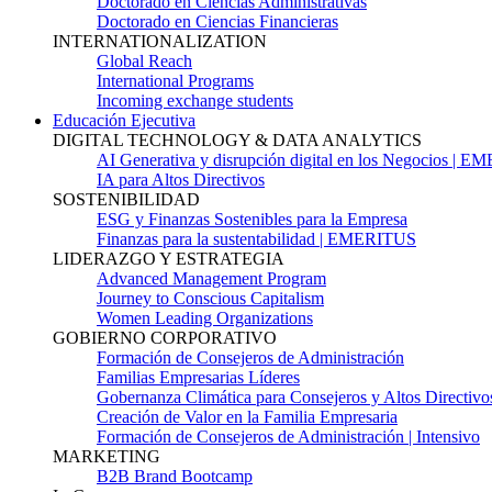
Doctorado en Ciencias Administrativas
Doctorado en Ciencias Financieras
INTERNATIONALIZATION
Global Reach
International Programs
Incoming exchange students
Educación Ejecutiva
DIGITAL TECHNOLOGY & DATA ANALYTICS
AI Generativa y disrupción digital en los Negocios | 
IA para Altos Directivos
SOSTENIBILIDAD
ESG y Finanzas Sostenibles para la Empresa
Finanzas para la sustentabilidad | EMERITUS
LIDERAZGO Y ESTRATEGIA
Advanced Management Program
Journey to Conscious Capitalism
Women Leading Organizations
GOBIERNO CORPORATIVO
Formación de Consejeros de Administración
Familias Empresarias Líderes
Gobernanza Climática para Consejeros y Altos Directivo
Creación de Valor en la Familia Empresaria
Formación de Consejeros de Administración | Intensivo
MARKETING
B2B Brand Bootcamp