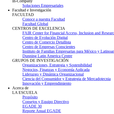
In-Company
Soluciones Empresariales
Facultad e Investigación
FACULTAD
Conoce a nuestra Facultad
Facultad Global
CENTROS DE EXCELENCIA
FAIR Center for Financial Access, Inclusion and Resear
Centro de Evolución Digital
Centro de Comercio Detallista
Centro de Empresas Conscientes
Instituto de Familias Empresarias para México y Latinoa
Dunning Latin America Centre
GRUPOS DE INVESTIGACIÓN
Organizaciones, Estrategia y Sostenibilidad
Negocios, Finanzas y Economía Aplicada
Liderazgo y Dinámica Organizacional
Ciencia del Consumidor y Estrategia de Mercadotecnia
Innovación y Emprendimiento
Acerca de
LA ESCUELA
Propósito
Consejos y Equipo Directivo
EGADE 30
Reporte Anual EGADE