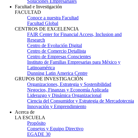
Soluciones Empresariales
Facultad e Investigación
FACULTAD
Conoce a nuestra Facultad
Facultad Global
CENTROS DE EXCELENCIA
FAIR Center for Financial Access, Inclusion and
Research
Centro de Evolución Digital
Centro de Comercio Detallista
Centro de Empresas Conscientes
Instituto de Familias Empresarias para México y
Latinoamérica
Dunning Latin America Centre
GRUPOS DE INVESTIGACIÓN
Organizaciones, Estrategia y Sostenibilidad
Negocios, Finanzas y Economía Aplicada
Liderazgo y Dinámica Organizacional
Ciencia del Consumidor y Estrategia de Mercadotecnia
Innovación y Emprendimiento
Acerca de
LA ESCUELA
Propósito
Consejos y Equipo Directivo
EGADE 30