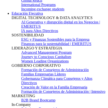
Global Reach
International Programs
Incoming exchange students
Educación Ejecutiva
DIGITAL TECHNOLOGY & DATA ANALYTICS
AI Generativa y disrupción digital en los Negocios |
EMERITUS
IA para Altos Directivos
SOSTENIBILIDAD
ESG y Finanzas Sostenibles para la Empresa
Finanzas para la sustentabilidad | EMERITUS
LIDERAZGO Y ESTRATEGIA
Advanced Management Program
Journey to Conscious Capitalism
Women Leading Organizations
GOBIERNO CORPORATIVO
Formación de Consejeros de Administración
Familias Empresarias Líderes
Gobernanza Climática para Consejeros y Altos
Directivos
Creación de Valor en la Familia Empresaria
Formación de Consejeros de Administración | Intensivo
MARKETING
B2B Brand Bootcamp
In-Company