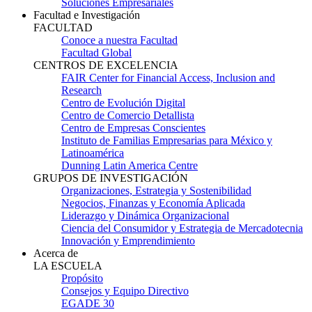
Soluciones Empresariales
Facultad e Investigación
FACULTAD
Conoce a nuestra Facultad
Facultad Global
CENTROS DE EXCELENCIA
FAIR Center for Financial Access, Inclusion and
Research
Centro de Evolución Digital
Centro de Comercio Detallista
Centro de Empresas Conscientes
Instituto de Familias Empresarias para México y
Latinoamérica
Dunning Latin America Centre
GRUPOS DE INVESTIGACIÓN
Organizaciones, Estrategia y Sostenibilidad
Negocios, Finanzas y Economía Aplicada
Liderazgo y Dinámica Organizacional
Ciencia del Consumidor y Estrategia de Mercadotecnia
Innovación y Emprendimiento
Acerca de
LA ESCUELA
Propósito
Consejos y Equipo Directivo
EGADE 30