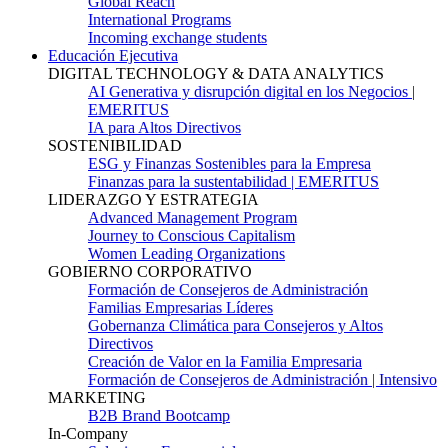
Global Reach
International Programs
Incoming exchange students
Educación Ejecutiva
DIGITAL TECHNOLOGY & DATA ANALYTICS
AI Generativa y disrupción digital en los Negocios |
EMERITUS
IA para Altos Directivos
SOSTENIBILIDAD
ESG y Finanzas Sostenibles para la Empresa
Finanzas para la sustentabilidad | EMERITUS
LIDERAZGO Y ESTRATEGIA
Advanced Management Program
Journey to Conscious Capitalism
Women Leading Organizations
GOBIERNO CORPORATIVO
Formación de Consejeros de Administración
Familias Empresarias Líderes
Gobernanza Climática para Consejeros y Altos
Directivos
Creación de Valor en la Familia Empresaria
Formación de Consejeros de Administración | Intensivo
MARKETING
B2B Brand Bootcamp
In-Company