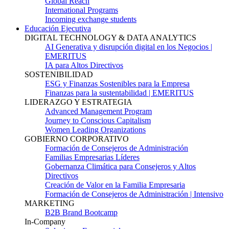
Global Reach
International Programs
Incoming exchange students
Educación Ejecutiva
DIGITAL TECHNOLOGY & DATA ANALYTICS
AI Generativa y disrupción digital en los Negocios |
EMERITUS
IA para Altos Directivos
SOSTENIBILIDAD
ESG y Finanzas Sostenibles para la Empresa
Finanzas para la sustentabilidad | EMERITUS
LIDERAZGO Y ESTRATEGIA
Advanced Management Program
Journey to Conscious Capitalism
Women Leading Organizations
GOBIERNO CORPORATIVO
Formación de Consejeros de Administración
Familias Empresarias Líderes
Gobernanza Climática para Consejeros y Altos
Directivos
Creación de Valor en la Familia Empresaria
Formación de Consejeros de Administración | Intensivo
MARKETING
B2B Brand Bootcamp
In-Company