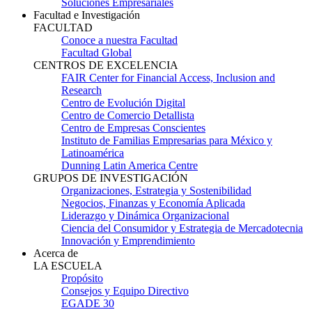
Soluciones Empresariales
Facultad e Investigación
FACULTAD
Conoce a nuestra Facultad
Facultad Global
CENTROS DE EXCELENCIA
FAIR Center for Financial Access, Inclusion and
Research
Centro de Evolución Digital
Centro de Comercio Detallista
Centro de Empresas Conscientes
Instituto de Familias Empresarias para México y
Latinoamérica
Dunning Latin America Centre
GRUPOS DE INVESTIGACIÓN
Organizaciones, Estrategia y Sostenibilidad
Negocios, Finanzas y Economía Aplicada
Liderazgo y Dinámica Organizacional
Ciencia del Consumidor y Estrategia de Mercadotecnia
Innovación y Emprendimiento
Acerca de
LA ESCUELA
Propósito
Consejos y Equipo Directivo
EGADE 30