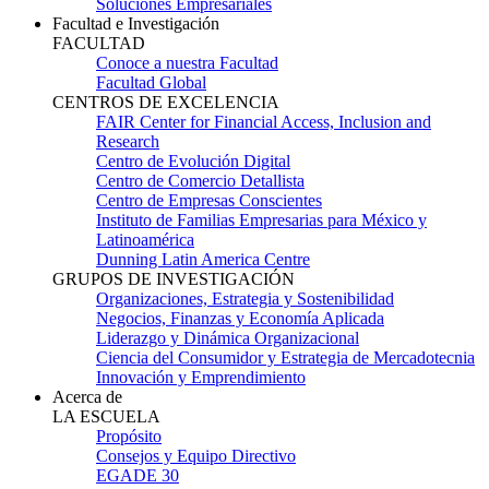
Soluciones Empresariales
Facultad e Investigación
FACULTAD
Conoce a nuestra Facultad
Facultad Global
CENTROS DE EXCELENCIA
FAIR Center for Financial Access, Inclusion and
Research
Centro de Evolución Digital
Centro de Comercio Detallista
Centro de Empresas Conscientes
Instituto de Familias Empresarias para México y
Latinoamérica
Dunning Latin America Centre
GRUPOS DE INVESTIGACIÓN
Organizaciones, Estrategia y Sostenibilidad
Negocios, Finanzas y Economía Aplicada
Liderazgo y Dinámica Organizacional
Ciencia del Consumidor y Estrategia de Mercadotecnia
Innovación y Emprendimiento
Acerca de
LA ESCUELA
Propósito
Consejos y Equipo Directivo
EGADE 30