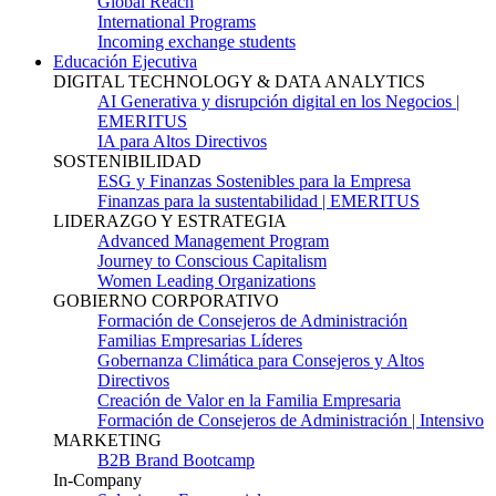
Global Reach
International Programs
Incoming exchange students
Educación Ejecutiva
DIGITAL TECHNOLOGY & DATA ANALYTICS
AI Generativa y disrupción digital en los Negocios |
EMERITUS
IA para Altos Directivos
SOSTENIBILIDAD
ESG y Finanzas Sostenibles para la Empresa
Finanzas para la sustentabilidad | EMERITUS
LIDERAZGO Y ESTRATEGIA
Advanced Management Program
Journey to Conscious Capitalism
Women Leading Organizations
GOBIERNO CORPORATIVO
Formación de Consejeros de Administración
Familias Empresarias Líderes
Gobernanza Climática para Consejeros y Altos
Directivos
Creación de Valor en la Familia Empresaria
Formación de Consejeros de Administración | Intensivo
MARKETING
B2B Brand Bootcamp
In-Company