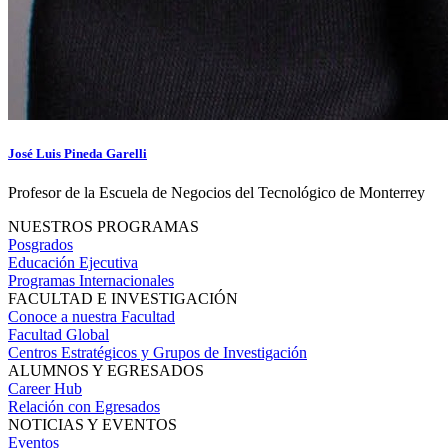
José Luis Pineda Garelli
Profesor de la Escuela de Negocios del Tecnológico de Monterrey
NUESTROS PROGRAMAS
Posgrados
Educación Ejecutiva
Programas Internacionales
FACULTAD E INVESTIGACIÓN
Conoce a nuestra Facultad
Facultad Global
Centros Estratégicos y Grupos de Investigación
ALUMNOS Y EGRESADOS
Career Hub
Relación con Egresados
NOTICIAS Y EVENTOS
Eventos