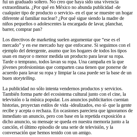
fui un graduado soltero. No creo que haya sido una vivencia
extraordinaria. ¿Por qué en México no abunda publicidad -de
cualquier tipo de producto o servicio- en el que se muestre un hogar
diferente al familiar nuclear? ¿Por qué sigue siendo la madre de
niños pequeños o adolescentes la encargada de lavar, planchar,
barrer, comprar pan?
Los directivos de marketing suelen argumentar que “ese es el
mercado” y en ese mercado hay que enfocarse. Si seguimos con el
ejemplo del detergente, asumo que los hogares de todos los tipos
usan en mayor o menor medida un producto para lavar su ropa.
Tarde o temprano, todos lavan su ropa. Una campaña en la que
jóvenes profesionistas que comparten casa tienen que ponerse de
acuerdo para lavar su ropa y limpiar la casa puede ser la base de un
buen
storytelling
.
La publicidad no sólo intenta vendernos productos y servicios.
También forma parte del ecosistema cultural junto con el cine, la
televisión o la música popular. Los anuncios publicitarios cuentan
historias, proyectan estilos de vida -idealizados, eso sí- que la gente
recibe y acepta o rechaza. En ocasiones pareciera que ignoramos de
inmediato un anuncio, pero con base en la repetida exposición a
dicho anuncio, su mensaje se queda en nuestra memoria junto a la
canción, el último episodio de una serie de televisión, y la
conversación que hemos tenido con un amigo.