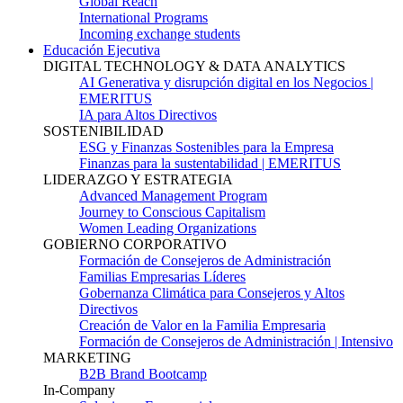
Global Reach
International Programs
Incoming exchange students
Educación Ejecutiva
DIGITAL TECHNOLOGY & DATA ANALYTICS
AI Generativa y disrupción digital en los Negocios |
EMERITUS
IA para Altos Directivos
SOSTENIBILIDAD
ESG y Finanzas Sostenibles para la Empresa
Finanzas para la sustentabilidad | EMERITUS
LIDERAZGO Y ESTRATEGIA
Advanced Management Program
Journey to Conscious Capitalism
Women Leading Organizations
GOBIERNO CORPORATIVO
Formación de Consejeros de Administración
Familias Empresarias Líderes
Gobernanza Climática para Consejeros y Altos
Directivos
Creación de Valor en la Familia Empresaria
Formación de Consejeros de Administración | Intensivo
MARKETING
B2B Brand Bootcamp
In-Company