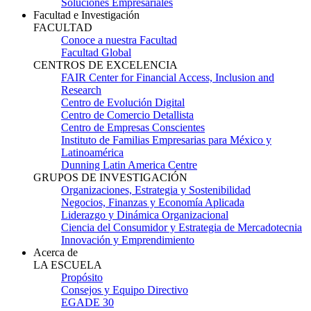
Soluciones Empresariales
Facultad e Investigación
FACULTAD
Conoce a nuestra Facultad
Facultad Global
CENTROS DE EXCELENCIA
FAIR Center for Financial Access, Inclusion and
Research
Centro de Evolución Digital
Centro de Comercio Detallista
Centro de Empresas Conscientes
Instituto de Familias Empresarias para México y
Latinoamérica
Dunning Latin America Centre
GRUPOS DE INVESTIGACIÓN
Organizaciones, Estrategia y Sostenibilidad
Negocios, Finanzas y Economía Aplicada
Liderazgo y Dinámica Organizacional
Ciencia del Consumidor y Estrategia de Mercadotecnia
Innovación y Emprendimiento
Acerca de
LA ESCUELA
Propósito
Consejos y Equipo Directivo
EGADE 30