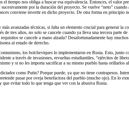
en el tiempo nos obliga a buscar esa equivalencia. Entonces, el valor pr
 sucesivamente por la duración del proyecto. Se vuelve “neto” cuando al m
onces conviene invertir en dicho proyecto. De otra forma en principio no
 más avanzadas técnicas, si falta un elemento crucial para generar la co
s de tres años, no solo se cancele cuando ya lleva una tercera parte de
los requisitos se cancele a mano alzada? Desafortunadamente hay mucho
otea al estado de derecho.
omunismo, los bolcheviques lo implementaron en Rusia. Esto, junto con 
nte a través de invasiones, revueltas estudiantiles, “ejércitos de liber
ismo y si no les importa sacrificar a su mismo pueblo hasta orillarlos
un dictador como Putin? Porque puede, ya que no tiene contrapesos. Int
pretende pasar por oveja benefactora del pueblo (mucho ojo). En lo exter
que evitar todo lo que tenga que ver con la abusiva Rusia.