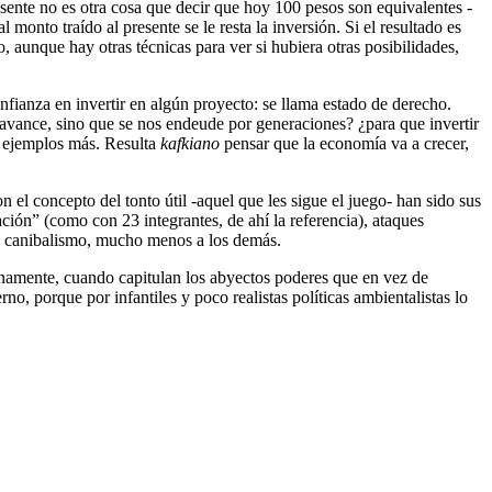
esente no es otra cosa que decir que hoy 100 pesos son equivalentes -
onto traído al presente se le resta la inversión. Si el resultado es
, aunque hay otras técnicas para ver si hubiera otras posibilidades,
nfianza en invertir en algún proyecto: se llama estado de derecho.
 avance, sino que se nos endeude por generaciones? ¿para que invertir
s ejemplos más. Resulta
kafkiano
pensar que la economía va a crecer,
el concepto del tonto útil -aquel que les sigue el juego- han sido sus
ación” (como con 23 integrantes, de ahí la referencia), ataques
 al canibalismo, mucho menos a los demás.
ernamente, cuando capitulan los abyectos poderes que en vez de
no, porque por infantiles y poco realistas políticas ambientalistas lo