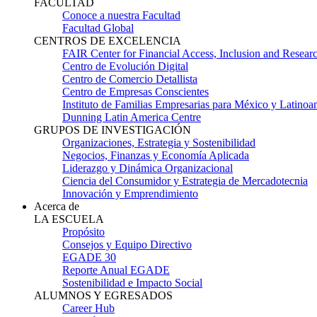
FACULTAD
Conoce a nuestra Facultad
Facultad Global
CENTROS DE EXCELENCIA
FAIR Center for Financial Access, Inclusion and Resear
Centro de Evolución Digital
Centro de Comercio Detallista
Centro de Empresas Conscientes
Instituto de Familias Empresarias para México y Latinoa
Dunning Latin America Centre
GRUPOS DE INVESTIGACIÓN
Organizaciones, Estrategia y Sostenibilidad
Negocios, Finanzas y Economía Aplicada
Liderazgo y Dinámica Organizacional
Ciencia del Consumidor y Estrategia de Mercadotecnia
Innovación y Emprendimiento
Acerca de
LA ESCUELA
Propósito
Consejos y Equipo Directivo
EGADE 30
Reporte Anual EGADE
Sostenibilidad e Impacto Social
ALUMNOS Y EGRESADOS
Career Hub