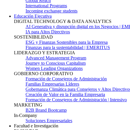
Global Reach
International Programs
Incoming exchange students
Educación Ejecutiva
DIGITAL TECHNOLOGY & DATA ANALYTICS
AI Generativa y disrupción digital en los Negocios | 
IA para Altos Directivos
SOSTENIBILIDAD
ESG y Finanzas Sostenibles para la Empresa
Finanzas para la sustentabilidad | EMERITUS
LIDERAZGO Y ESTRATEGIA
Advanced Management Program
Journey to Conscious Capitalism
Women Leading Organizations
GOBIERNO CORPORATIVO
Formación de Consejeros de Administración
Familias Empresarias Líderes
Gobernanza Climática para Consejeros y Altos Directivo
Creación de Valor en la Familia Empresaria
Formación de Consejeros de Administración | Intensivo
MARKETING
B2B Brand Bootcamp
In-Company
Soluciones Empresariales
Facultad e Investigación