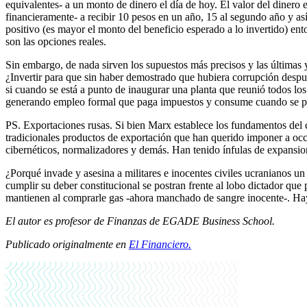
equivalentes- a un monto de dinero el día de hoy. El valor del dinero 
financieramente- a recibir 10 pesos en un año, 15 al segundo año y así
positivo (es mayor el monto del beneficio esperado a lo invertido) ent
son las opciones reales.
Sin embargo, de nada sirven los supuestos más precisos y las últimas y
¿Invertir para que sin haber demostrado que hubiera corrupción despué
si cuando se está a punto de inaugurar una planta que reunió todos 
generando empleo formal que paga impuestos y consume cuando se pis
PS. Exportaciones rusas. Si bien Marx establece los fundamentos del c
tradicionales productos de exportación que han querido imponer a occide
cibernéticos, normalizadores y demás. Han tenido ínfulas de expansion
¿Porqué invade y asesina a militares e inocentes civiles ucranianos 
cumplir su deber constitucional se postran frente al lobo dictador que 
mantienen al comprarle gas -ahora manchado de sangre inocente-. Hay 
El autor es profesor de Finanzas de EGADE Business School.
Publicado originalmente en
El Financiero.