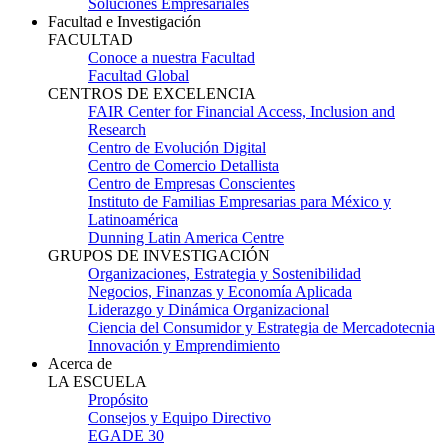
Soluciones Empresariales
Facultad e Investigación
FACULTAD
Conoce a nuestra Facultad
Facultad Global
CENTROS DE EXCELENCIA
FAIR Center for Financial Access, Inclusion and
Research
Centro de Evolución Digital
Centro de Comercio Detallista
Centro de Empresas Conscientes
Instituto de Familias Empresarias para México y
Latinoamérica
Dunning Latin America Centre
GRUPOS DE INVESTIGACIÓN
Organizaciones, Estrategia y Sostenibilidad
Negocios, Finanzas y Economía Aplicada
Liderazgo y Dinámica Organizacional
Ciencia del Consumidor y Estrategia de Mercadotecnia
Innovación y Emprendimiento
Acerca de
LA ESCUELA
Propósito
Consejos y Equipo Directivo
EGADE 30