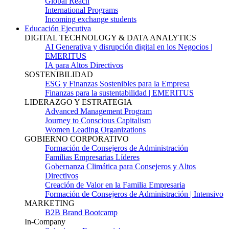
Global Reach
International Programs
Incoming exchange students
Educación Ejecutiva
DIGITAL TECHNOLOGY & DATA ANALYTICS
AI Generativa y disrupción digital en los Negocios |
EMERITUS
IA para Altos Directivos
SOSTENIBILIDAD
ESG y Finanzas Sostenibles para la Empresa
Finanzas para la sustentabilidad | EMERITUS
LIDERAZGO Y ESTRATEGIA
Advanced Management Program
Journey to Conscious Capitalism
Women Leading Organizations
GOBIERNO CORPORATIVO
Formación de Consejeros de Administración
Familias Empresarias Líderes
Gobernanza Climática para Consejeros y Altos
Directivos
Creación de Valor en la Familia Empresaria
Formación de Consejeros de Administración | Intensivo
MARKETING
B2B Brand Bootcamp
In-Company