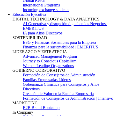
Global Reach
International Programs
Incoming exchange students
Educación Ejecutiva
DIGITAL TECHNOLOGY & DATA ANALYTICS
AI Generativa y disrupción digital en los Negocios |
EMERITUS
IA para Altos Directivos
SOSTENIBILIDAD
ESG y Finanzas Sostenibles para la Empresa
Finanzas para la sustentabilidad | EMERITUS
LIDERAZGO Y ESTRATEGIA
Advanced Management Program
Journey to Conscious Capitalism
Women Leading Organizations
GOBIERNO CORPORATIVO
Formación de Consejeros de Administración
Familias Empresarias Líderes
Gobernanza Climática para Consejeros y Altos
Directivos
Creación de Valor en la Familia Empresaria
Formación de Consejeros de Administración | Intensivo
MARKETING
B2B Brand Bootcamp
In-Company