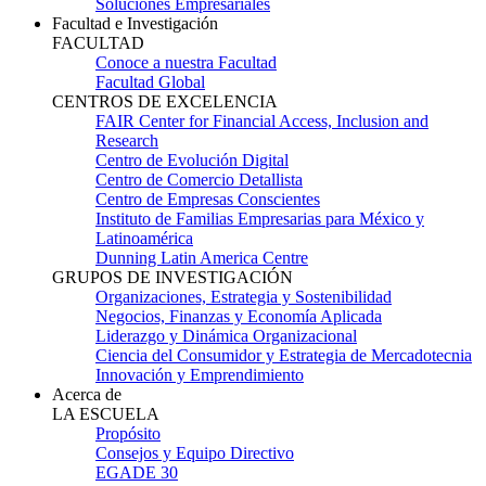
Soluciones Empresariales
Facultad e Investigación
FACULTAD
Conoce a nuestra Facultad
Facultad Global
CENTROS DE EXCELENCIA
FAIR Center for Financial Access, Inclusion and
Research
Centro de Evolución Digital
Centro de Comercio Detallista
Centro de Empresas Conscientes
Instituto de Familias Empresarias para México y
Latinoamérica
Dunning Latin America Centre
GRUPOS DE INVESTIGACIÓN
Organizaciones, Estrategia y Sostenibilidad
Negocios, Finanzas y Economía Aplicada
Liderazgo y Dinámica Organizacional
Ciencia del Consumidor y Estrategia de Mercadotecnia
Innovación y Emprendimiento
Acerca de
LA ESCUELA
Propósito
Consejos y Equipo Directivo
EGADE 30