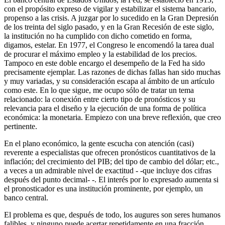
con el propósito expreso de vigilar y estabilizar el sistema bancario,
propenso a las crisis. A juzgar por lo sucedido en la Gran Depresión
de los treinta del siglo pasado, y en la Gran Recesión de este siglo,
la institución no ha cumplido con dicho cometido en forma,
digamos, estelar. En 1977, el Congreso le encomendó la tarea dual
de procurar el máximo empleo y la estabilidad de los precios.
Tampoco en este doble encargo el desempeño de la Fed ha sido
precisamente ejemplar. Las razones de dichas fallas han sido muchas
y muy variadas, y su consideración escapa al ámbito de un artículo
como este. En lo que sigue, me ocupo sólo de tratar un tema
relacionado: la conexión entre cierto tipo de pronósticos y su
relevancia para el diseño y la ejecución de una forma de política
económica: la monetaria. Empiezo con una breve reflexión, que creo
pertinente.
En el plano económico, la gente escucha con atención (casi)
reverente a especialistas que ofrecen pronósticos cuantitativos de la
inflación; del crecimiento del PIB; del tipo de cambio del dólar; etc.,
a veces a un admirable nivel de exactitud - -que incluye dos cifras
después del punto decimal- -. El interés por lo expresado aumenta si
el pronosticador es una institución prominente, por ejemplo, un
banco central.
El problema es que, después de todo, los augures son seres humanos
falibles, y ninguno puede acertar repetidamente en una fracción