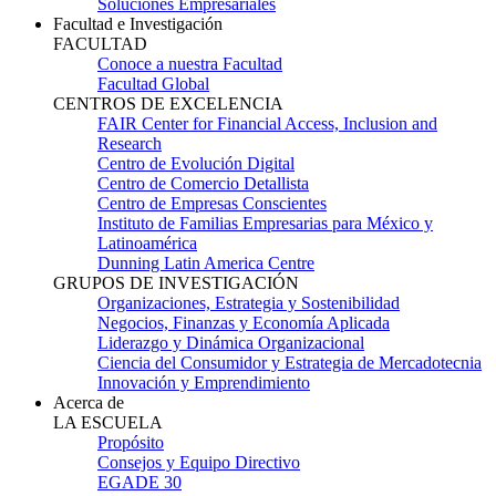
Soluciones Empresariales
Facultad e Investigación
FACULTAD
Conoce a nuestra Facultad
Facultad Global
CENTROS DE EXCELENCIA
FAIR Center for Financial Access, Inclusion and
Research
Centro de Evolución Digital
Centro de Comercio Detallista
Centro de Empresas Conscientes
Instituto de Familias Empresarias para México y
Latinoamérica
Dunning Latin America Centre
GRUPOS DE INVESTIGACIÓN
Organizaciones, Estrategia y Sostenibilidad
Negocios, Finanzas y Economía Aplicada
Liderazgo y Dinámica Organizacional
Ciencia del Consumidor y Estrategia de Mercadotecnia
Innovación y Emprendimiento
Acerca de
LA ESCUELA
Propósito
Consejos y Equipo Directivo
EGADE 30