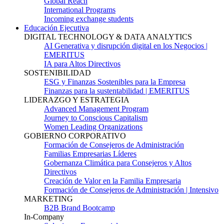
Global Reach
International Programs
Incoming exchange students
Educación Ejecutiva
DIGITAL TECHNOLOGY & DATA ANALYTICS
AI Generativa y disrupción digital en los Negocios |
EMERITUS
IA para Altos Directivos
SOSTENIBILIDAD
ESG y Finanzas Sostenibles para la Empresa
Finanzas para la sustentabilidad | EMERITUS
LIDERAZGO Y ESTRATEGIA
Advanced Management Program
Journey to Conscious Capitalism
Women Leading Organizations
GOBIERNO CORPORATIVO
Formación de Consejeros de Administración
Familias Empresarias Líderes
Gobernanza Climática para Consejeros y Altos
Directivos
Creación de Valor en la Familia Empresaria
Formación de Consejeros de Administración | Intensivo
MARKETING
B2B Brand Bootcamp
In-Company