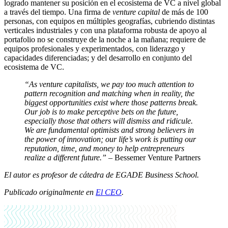
logrado mantener su posición en el ecosistema de VC a nivel global
a través del tiempo. Una firma de
venture capital
de más de 100
personas, con equipos en múltiples geografías, cubriendo distintas
verticales industriales y con una plataforma robusta de apoyo al
portafolio no se construye de la noche a la mañana; requiere de
equipos profesionales y experimentados, con liderazgo y
capacidades diferenciadas; y del desarrollo en conjunto del
ecosistema de VC.
“As venture capitalists, we pay too much attention to
pattern recognition and matching when in reality, the
biggest opportunities exist where those patterns break.
Our job is to make perceptive bets on the future,
especially those that others will dismiss and ridicule.
We are fundamental optimists and strong believers in
the power of innovation; our life’s work is putting our
reputation, time, and money to help entrepreneurs
realize a different future.”
– Bessemer Venture Partners
El autor es profesor de cátedra de EGADE Business School.
Publicado originalmente en
El CEO
.