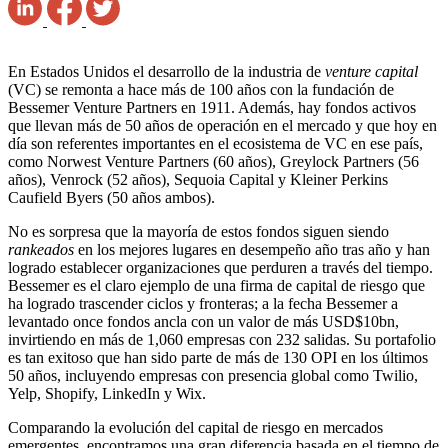
En Estados Unidos el desarrollo de la industria de
venture capital
(VC) se remonta a hace más de 100 años con la fundación de
Bessemer Venture Partners en 1911. Además, hay fondos activos
que llevan más de 50 años de operación en el mercado y que hoy en
día son referentes importantes en el ecosistema de VC en ese país,
como Norwest Venture Partners (60 años), Greylock Partners (56
años), Venrock (52 años), Sequoia Capital y Kleiner Perkins
Caufield Byers (50 años ambos).
No es sorpresa que la mayoría de estos fondos siguen siendo
rankeados
en los mejores lugares en desempeño año tras año y han
logrado establecer organizaciones que perduren a través del tiempo.
Bessemer es el claro ejemplo de una firma de capital de riesgo que
ha logrado trascender ciclos y fronteras; a la fecha Bessemer a
levantado once fondos ancla con un valor de más USD$10bn,
invirtiendo en más de 1,060 empresas con 232 salidas. Su portafolio
es tan exitoso que han sido parte de más de 130 OPI en los últimos
50 años, incluyendo empresas con presencia global como Twilio,
Yelp, Shopify, LinkedIn y Wix.
Comparando la evolución del capital de riesgo en mercados
emergentes, encontramos una gran diferencia basada en el tiempo de