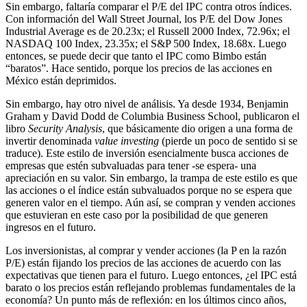
Sin embargo, faltaría comparar el P/E del IPC contra otros índices.
Con información del Wall Street Journal, los P/E del Dow Jones
Industrial Average es de 20.23x; el Russell 2000 Index, 72.96x; el
NASDAQ 100 Index, 23.35x; el S&P 500 Index, 18.68x. Luego
entonces, se puede decir que tanto el IPC como Bimbo están
“baratos”. Hace sentido, porque los precios de las acciones en
México están deprimidos.
Sin embargo, hay otro nivel de análisis. Ya desde 1934, Benjamin
Graham y David Dodd de Columbia Business School, publicaron el
libro
Security Analysis
, que básicamente dio origen a una forma de
invertir denominada
value investing
(pierde un poco de sentido si se
traduce). Este estilo de inversión esencialmente busca acciones de
empresas que estén subvaluadas para tener -se espera- una
apreciación en su valor. Sin embargo, la trampa de este estilo es que
las acciones o el índice están subvaluados porque no se espera que
generen valor en el tiempo. Aún así, se compran y venden acciones
que estuvieran en este caso por la posibilidad de que generen
ingresos en el futuro.
Los inversionistas, al comprar y vender acciones (la P en la razón
P/E) están fijando los precios de las acciones de acuerdo con las
expectativas que tienen para el futuro. Luego entonces, ¿el IPC está
barato o los precios están reflejando problemas fundamentales de la
economía? Un punto más de reflexión: en los últimos cinco años,