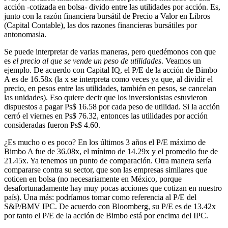
acción -cotizada en bolsa- divido entre las utilidades por acción. Es,
junto con la razón financiera bursátil de Precio a Valor en Libros
(Capital Contable), las dos razones financieras bursátiles por
antonomasia.
Se puede interpretar de varias maneras, pero quedémonos con que
es
el precio al que se vende un peso de utilidades
. Veamos un
ejemplo. De acuerdo con Capital IQ, el P/E de la acción de Bimbo
A es de 16.58x (la x se interpreta como veces ya que, al dividir el
precio, en pesos entre las utilidades, también en pesos, se cancelan
las unidades). Eso quiere decir que los inversionistas estuvieron
dispuestos a pagar Ps$ 16.58 por cada peso de utilidad. Si la acción
cerró el viernes en Ps$ 76.32, entonces las utilidades por acción
consideradas fueron Ps$ 4.60.
¿Es mucho o es poco? En los últimos 3 años el P/E máximo de
Bimbo A fue de 36.08x, el mínimo de 14.29x y el promedio fue de
21.45x. Ya tenemos un punto de comparación. Otra manera sería
compararse contra su sector, que son las empresas similares que
coticen en bolsa (no necesariamente en México, porque
desafortunadamente hay muy pocas acciones que cotizan en nuestro
país). Una más: podríamos tomar como referencia al P/E del
S&P/BMV IPC. De acuerdo con Bloomberg, su P/E es de 13.42x
por tanto el P/E de la acción de Bimbo está por encima del IPC.