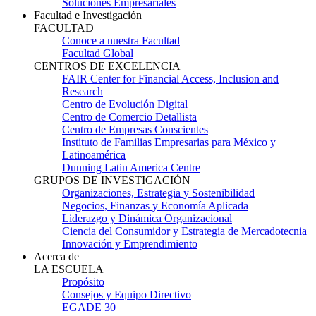
Soluciones Empresariales
Facultad e Investigación
FACULTAD
Conoce a nuestra Facultad
Facultad Global
CENTROS DE EXCELENCIA
FAIR Center for Financial Access, Inclusion and
Research
Centro de Evolución Digital
Centro de Comercio Detallista
Centro de Empresas Conscientes
Instituto de Familias Empresarias para México y
Latinoamérica
Dunning Latin America Centre
GRUPOS DE INVESTIGACIÓN
Organizaciones, Estrategia y Sostenibilidad
Negocios, Finanzas y Economía Aplicada
Liderazgo y Dinámica Organizacional
Ciencia del Consumidor y Estrategia de Mercadotecnia
Innovación y Emprendimiento
Acerca de
LA ESCUELA
Propósito
Consejos y Equipo Directivo
EGADE 30