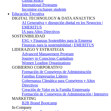
Global Reach
International Programs
Incoming exchange students
Educación Ejecutiva
DIGITAL TECHNOLOGY & DATA ANALYTICS
AI Generativa y disrupción digital en los Negocios |
EMERITUS
IA para Altos Directivos
SOSTENIBILIDAD
ESG y Finanzas Sostenibles para la Empresa
Finanzas para la sustentabilidad | EMERITUS
LIDERAZGO Y ESTRATEGIA
Advanced Management Program
Journey to Conscious Capitalism
Women Leading Organizations
GOBIERNO CORPORATIVO
Formación de Consejeros de Administración
Familias Empresarias Líderes
Gobernanza Climática para Consejeros y Altos
Directivos
Creación de Valor en la Familia Empresaria
Formación de Consejeros de Administración | Intensivo
MARKETING
B2B Brand Bootcamp
In-Company