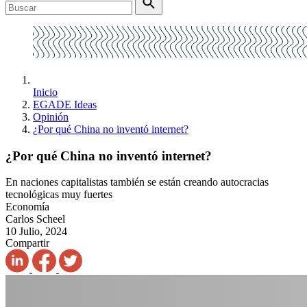
Inicio
EGADE Ideas
Opinión
¿Por qué China no inventó internet?
¿Por qué China no inventó internet?
En naciones capitalistas también se están creando autocracias
tecnológicas muy fuertes
Economía
Carlos Scheel
10 Julio, 2024
Compartir