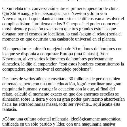
Cixin relata una conversación entre el primer emperador de china
Qin Shi Huang, y los personajes Isacc Newton y John von
Newmann, en la que plantea como estos científicos van a resolver el
complicadísimo “problema de los 3 Cuerpos”: el poder conocer el
movimiento y posición exactos en que tres grandes estrellas que
divagan por el cosmos se localizan, lo cual (según el relato) sería el
momento en que ocurriría una catástrofe universal en el planeta.
El emperador les ofreció un ejército de 30 millones de hombres con
los que se disponía a conquistar Europa (una fantasía). Von
Newmann, al ver varios kilómetros de hombres perfectamente
alineados, le dijo al emperador, “con estos hombres construiremos la
computadora para resolver el complejo problema”.
Después de varios años de enseñar a 30 millones de personas bien
entrenadas, pero con una nula educación, logró coordinar una gran
maquinaria humana y cargar la ecuación con la que, al final del
relato, calculó el momento exacto en que dos enormes estrellas se
alinearían sobre la tierra y con su gran poder gravitatorio absorberían
hacia las extraordinarias masas, todo ser viviente... aquí acaba esta
fantasía.
¿Cómo una cultura oriental milenaria, ideológicamente autocrática,
unificada en un sólo partido y líder, con una maquinaria masiva