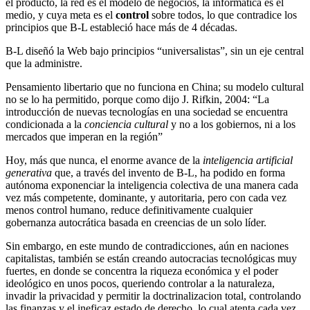
el producto, la red es el modelo de negocios, la informática es el
medio, y cuya meta es el
control
sobre todos, lo que contradice los
principios que B-L estableció hace más de 4 décadas.
B-L diseñó la Web bajo principios “universalistas”, sin un eje central
que la administre.
Pensamiento libertario que no funciona en China; su modelo cultural
no se lo ha permitido, porque como dijo J. Rifkin, 2004: “La
introducción de nuevas tecnologías en una sociedad se encuentra
condicionada a la
conciencia cultural
y no a los gobiernos, ni a los
mercados que imperan en la región”
Hoy, más que nunca, el enorme avance de la
inteligencia artificial
generativa
que, a través del invento de B-L, ha podido en forma
autónoma exponenciar la inteligencia colectiva de una manera cada
vez más competente, dominante, y autoritaria, pero con cada vez
menos control humano, reduce definitivamente cualquier
gobernanza autocrática basada en creencias de un solo líder.
Sin embargo, en este mundo de contradicciones, aún en naciones
capitalistas, también se están creando autocracias tecnológicas muy
fuertes, en donde se concentra la riqueza económica y el poder
ideológico en unos pocos, queriendo controlar a la naturaleza,
invadir la privacidad y permitir la doctrinalizacion total, controlando
las finanzas y el ineficaz estado de derecho, lo cual atenta cada vez