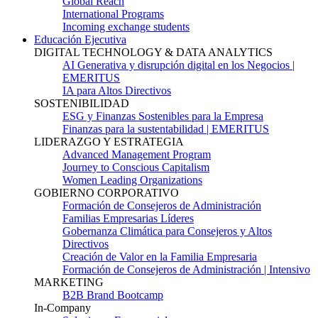
Global Reach
International Programs
Incoming exchange students
Educación Ejecutiva
DIGITAL TECHNOLOGY & DATA ANALYTICS
AI Generativa y disrupción digital en los Negocios |
EMERITUS
IA para Altos Directivos
SOSTENIBILIDAD
ESG y Finanzas Sostenibles para la Empresa
Finanzas para la sustentabilidad | EMERITUS
LIDERAZGO Y ESTRATEGIA
Advanced Management Program
Journey to Conscious Capitalism
Women Leading Organizations
GOBIERNO CORPORATIVO
Formación de Consejeros de Administración
Familias Empresarias Líderes
Gobernanza Climática para Consejeros y Altos
Directivos
Creación de Valor en la Familia Empresaria
Formación de Consejeros de Administración | Intensivo
MARKETING
B2B Brand Bootcamp
In-Company