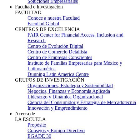
Soluciones Empresariales
Facultad e Investigación
FACULTAD
Conoce a nuestra Facultad
Facultad Global
CENTROS DE EXCELENCIA
FAIR Center for Financial Access, Inclusion and
Research
Centro de Evolución Digital
Centro de Comercio Detallista
Centro de Empresas Conscientes
Instituto de Familias Empresarias para México y
Latinoamérica
Dunning Latin America Centre
GRUPOS DE INVESTIGACIÓN
Organizaciones, Estrategia y Sostenibilidad
Negocios, Finanzas y Economía Aplicada
Liderazgo y Dinámica Organizacional
Ciencia del Consumidor y Estrategia de Mercadotecnia
Innovación y Emprendimiento
Acerca de
LA ESCUELA
Propósito
Consejos y Equipo Directivo
EGADE 30