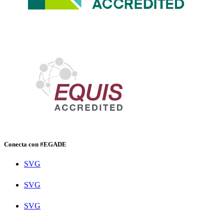
Conecta con #EGADE
SVG
SVG
SVG