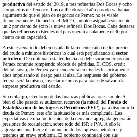
productiva
del estado del 2019, a tres refinerías Dos Bocas y ocho
aeropuertos de Texcoco. Las calificadoras el año pasado ya habían
argumentado que el plan de negocios de Pemex no es viable
financieramente. De hecho, el IMCO, también asignaba solamente
un 2 por ciento de éxito la nueva refinería Dos Bocas. Cabe destacar
que las refinerías existentes del país operan a solamente el 30 por
ciento de su capacidad.
A este escenario le debemos añadir la reciente caída de los precios
del crudo a mínimos históricos lo cual está perjudicando al
sector
petrolero
. De continuar esta tendencia no debe sorprendernos que
Pemex continúe rompiendo récords de pérdidas. El CDS, credit
default swap, de Pemex ya se encuentra en niveles históricamente
altos impulsando al riesgo país al alza. La respuesta del gobierno
federal será la misma, inyectar recursos para tratar de salvar a la
empresa productiva del estado.
Sin embargo, el entorno de las finanzas públicas no es simple. Si
bien el año pasado se utilizaron recursos (la mitad) del
Fondo de
Estabilización de los Ingresos Petroleros
(FEIP), para disminuir la
deuda de Pemex, este año la situación es más complicada. Las
expectativas de una fuerte caída de la demanda agregada generarán
presiones de recaudación, sobre todo del ISR e IVA. A ello le
agregamos una fuerte disminución de los ingresos petroleros y
tenemos un grave problema. El gobierno continuará con sus