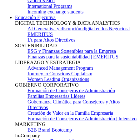
Global Reach
International Programs
Incoming exchange students
Educación Ejecutiva
DIGITAL TECHNOLOGY & DATA ANALYTICS
AI Generativa y disrupción digital en los Negocios |
EMERITUS
IA para Altos Directivos
SOSTENIBILIDAD
ESG y Finanzas Sostenibles para la Empresa
Finanzas para la sustentabilidad | EMERITUS
LIDERAZGO Y ESTRATEGIA
Advanced Management Program
Journey to Conscious Capitalism
Women Leading Organizations
GOBIERNO CORPORATIVO
Formación de Consejeros de Administración
Familias Empresarias Líderes
Gobernanza Climática para Consejeros y Altos
Directivos
Creación de Valor en la Familia Empresaria
Formación de Consejeros de Administración | Intensivo
MARKETING
B2B Brand Bootcamp
In-Company