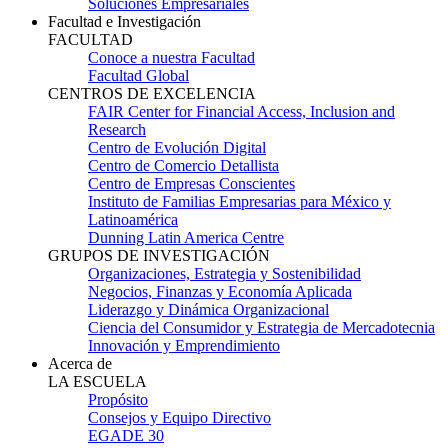
Soluciones Empresariales
Facultad e Investigación
FACULTAD
Conoce a nuestra Facultad
Facultad Global
CENTROS DE EXCELENCIA
FAIR Center for Financial Access, Inclusion and
Research
Centro de Evolución Digital
Centro de Comercio Detallista
Centro de Empresas Conscientes
Instituto de Familias Empresarias para México y
Latinoamérica
Dunning Latin America Centre
GRUPOS DE INVESTIGACIÓN
Organizaciones, Estrategia y Sostenibilidad
Negocios, Finanzas y Economía Aplicada
Liderazgo y Dinámica Organizacional
Ciencia del Consumidor y Estrategia de Mercadotecnia
Innovación y Emprendimiento
Acerca de
LA ESCUELA
Propósito
Consejos y Equipo Directivo
EGADE 30